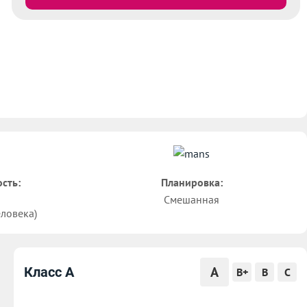
сть:
Планировка:
Смешанная
еловека)
A
Класс A
B+
B
C