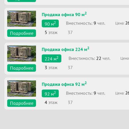
2
Продажа офиса 90 м
2
Вместимоcть:
9
чел.
2
Цена:
90
м
5
этаж
37
Подробнее
2
Продажа офиса 224 м
2
Вместимоcть:
22
чел.
Цена
224
м
3
этаж
37
Подробнее
2
Продажа офиса 92 м
2
Вместимоcть:
9
чел.
2
Цена:
92
м
4
этаж
37
Подробнее