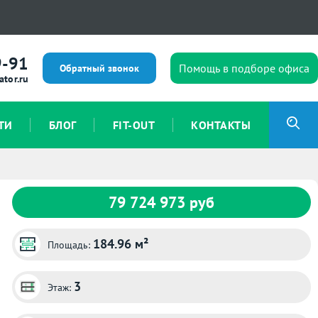
9-91
Помощь в подборе офиса
Обратный звонок
ator.ru
ТИ
БЛОГ
FIT-OUT
КОНТАКТЫ
79 724 973 руб
184.96 м²
Площадь:
3
Этаж: