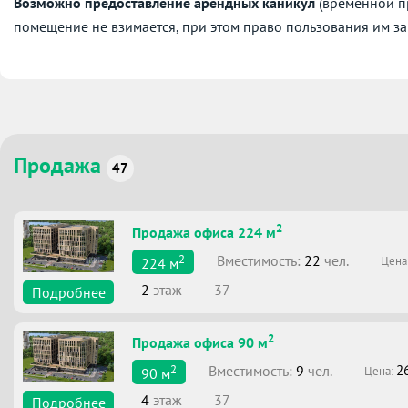
Возможно предоставление арендных каникул
(временной пр
помещение не взимается, при этом право пользования им за
Продажа
47
2
Продажа офиса 224 м
2
Вместимоcть:
22
чел.
Цена
224
м
2
этаж
37
Подробнее
2
Продажа офиса 90 м
2
Вместимоcть:
9
чел.
2
Цена:
90
м
4
этаж
37
Подробнее