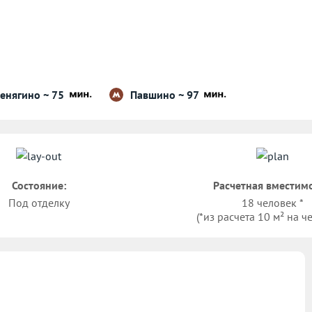
енягино ~ 75
Павшино ~ 97
Состояние:
Расчетная вместимо
Под отделку
18 человек *
(*из расчета 10 м² на ч