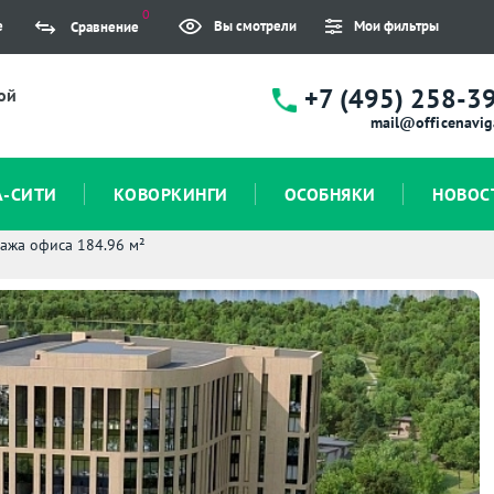
0
е
Вы смотрели
Мои фильтры
Сравнение
+7 (495) 258-3
ой
mail@officenavig
А-СИТИ
КОВОРКИНГИ
ОСОБНЯКИ
НОВОС
ажа офиса 184.96 м²