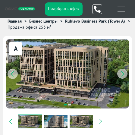
Подобрать офис
Главная
Бизнес центры
Rublevo Business Park (Tower A)
Продажа офиса 253 м²
A