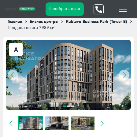
Подобрать офис
Главная
Бизнес центры
Rublevo Business Park (Tower B)
Продажа офиса 2989 м²
A