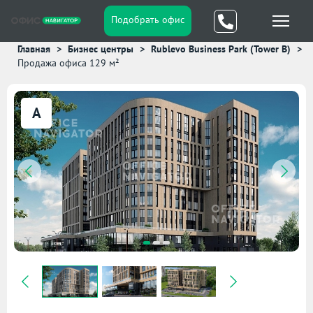
Подобрать офис
Главная
Бизнес центры
Rublevo Business Park (Tower B)
Продажа офиса 129 м²
A