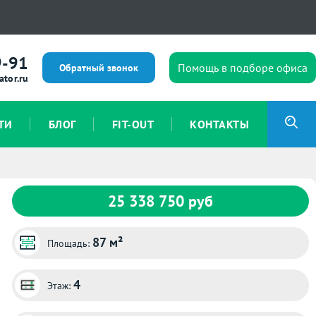
9-91
Помощь в подборе офиса
Обратный звонок
ator.ru
ТИ
БЛОГ
FIT-OUT
КОНТАКТЫ
25 338 750 руб
87 м²
Площадь:
4
Этаж: