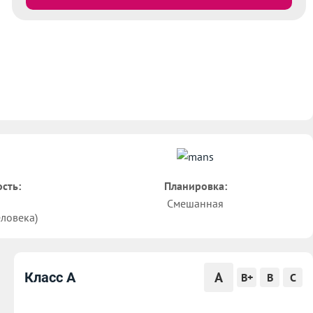
сть:
Планировка:
Смешанная
еловека)
A
Класс A
B+
B
C