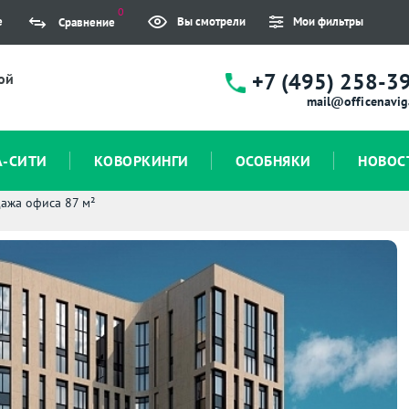
0
е
Вы смотрели
Мои фильтры
Сравнение
+7 (495) 258-3
ой
mail@officenavig
А-СИТИ
КОВОРКИНГИ
ОСОБНЯКИ
НОВОС
ажа офиса 87 м²