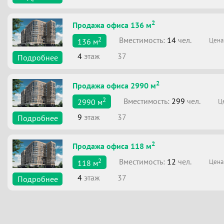
2
Продажа офиса 136 м
2
Вместимоcть:
14
чел.
Цена
136
м
4
этаж
37
Подробнее
2
Продажа офиса 2990 м
2
Вместимоcть:
299
чел.
Ц
2990
м
9
этаж
37
Подробнее
2
Продажа офиса 118 м
2
Вместимоcть:
12
чел.
Цена
118
м
4
этаж
37
Подробнее