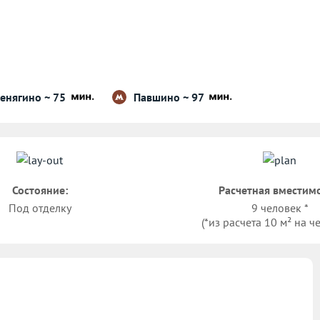
енягино ~ 75
Павшино ~ 97
Состояние:
Расчетная вместимо
Под отделку
9 человек *
(*из расчета 10 м² на ч