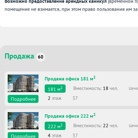
Возможно предоставление арендных каникул
(временной пр
помещение не взимается, при этом право пользования им за
Продажа
60
2
Продажа офиса 181 м
2
Вместимоcть:
18
чел.
Цена
181
м
2
этаж
37
Подробнее
2
Продажа офиса 222 м
2
Вместимоcть:
22
чел.
Цена
222
м
4
этаж
37
Подробнее