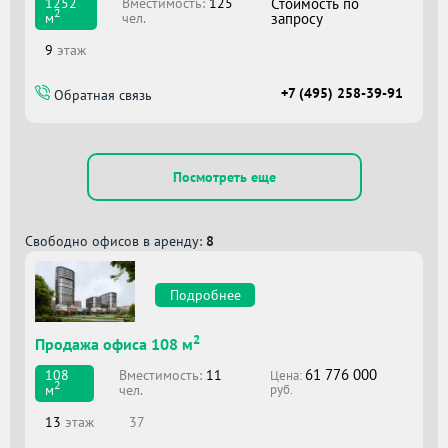
Вместимоcть:
125
Стоимость по
1252
2
чел.
запросу
м
9
этаж
+7 (495) 258-39-91
Обратная связь
Посмотреть еще
Свободно офисов в аренду:
8
Подробнее
2
Продажа офиса 108 м
61 776 000
Вместимоcть:
11
108
Цена:
2
чел.
м
руб.
13
этаж
37