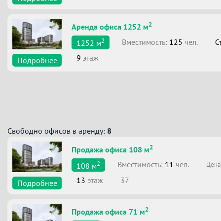
2
Аренда офиса 1252 м
2
Вместимоcть:
125
чел.
С
1252
м
9
этаж
Подробнее
Свободно офисов в аренду:
8
2
Продажа офиса 108 м
2
Вместимоcть:
11
чел.
Цена
108
м
13
этаж
37
Подробнее
2
Продажа офиса 71 м