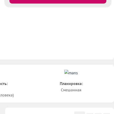
сть:
Планировка:
Смешанная
еловека)