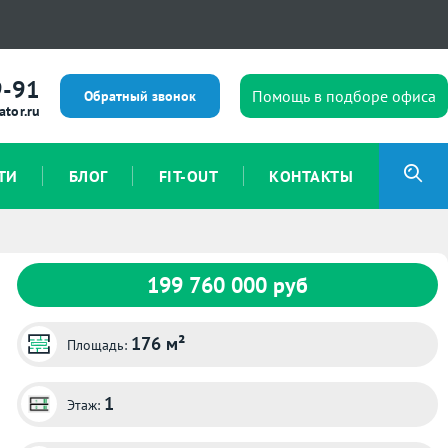
9-91
Помощь в подборе офиса
Обратный звонок
ator.ru
ТИ
БЛОГ
FIT-OUT
КОНТАКТЫ
199 760 000 руб
176 м²
Площадь:
1
Этаж: