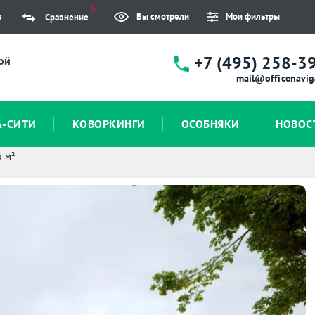
0
е
Вы смотрели
Мои фильтры
Сравнение
+7 (495) 258-3
ой
mail@officenavig
А-СИТИ
КОВОРКИНГИ
ОСОБНЯКИ
НОВОС
6 м²