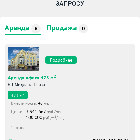
ЗАПРОСУ
Аренда
Продажа
6
0
Подробнее
2
Аренда офиса 473 м
БЦ Мидланд Плаза
2
473
м
Вместимоcть:
47
чел.
3 941 667
Цена:
руб./мес
2
100 000
руб./м
/год
1
этаж