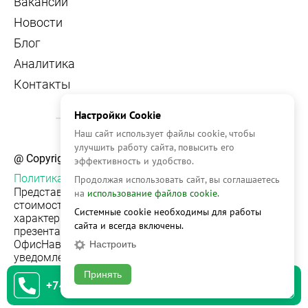
Вакансии
Новости
Блог
Аналитика
Контакты
Настройки Cookie
Наш сайт использует файлы cookie, чтобы
улучшить работу сайта, повысить его
@ Copyright, 2026 OFFICE NAVIGATOR
эффективность и удобство.
Политика конфиденциальности
Продолжая использовать сайт, вы соглашаетесь
Представленная на сайте информация, в т.ч.
на
использование файлов cookie.
стоимости объектов, носит информационный
Системные cookie необходимы для работы
характер и не является публичной офертой. Условия
сайта и всегда включены.
презентации объекта недвижимости на сервисе
ОфисНавигатор могут быть изменены без
Настроить
уведомления.
Принять
+74951542930