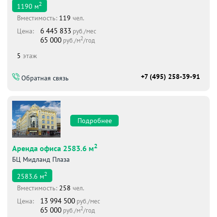
2
1190
м
Вместимоcть:
119
чел.
6 445 833
Цена:
руб./мес
2
65 000
руб./м
/год
5
этаж
+7 (495) 258-39-91
Обратная связь
Подробнее
2
Аренда офиса 2583.6 м
БЦ Мидланд Плаза
2
2583.6
м
Вместимоcть:
258
чел.
13 994 500
Цена:
руб./мес
2
65 000
руб./м
/год