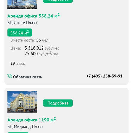
2
Аренда офиса 558.24 м
БЦ Лотте Плаза
2
558.24
м
Вместимоcть:
56
чел.
3 516 912
Цена:
руб./мес
2
75 600
руб./м
/год
19
этаж
+7 (495) 258-39-91
Обратная связь
Подробнее
2
Аренда офиса 1190 м
БЦ Мидланд Плаза