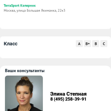
TerraSport Коперник
Москва, улица Большая Якиманка, 22к3
Класс
A
B+
B
C
Ваши консультанты
Элина Степная
8 (495) 258-39-91