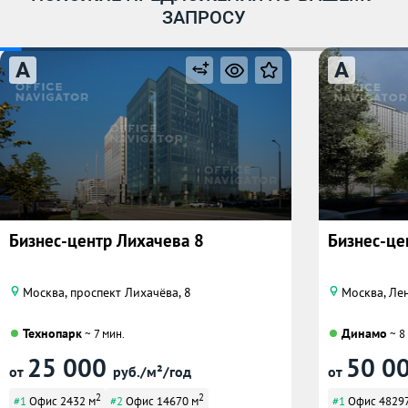
ЗАПРОСУ
A
A
Бизнес-центр Лихачева 8
Бизнес-це
Москва, проспект Лихачёва, 8
Москва, Лен
Технопарк
Динамо
~ 7 мин.
~ 8
25 000
50 0
от
руб./м²/год
от
2
2
#1
Офис 2432 м
#2
Офис 14670 м
#1
Офис 48297