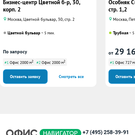
Бизнес-центр Цветной б-р, 30,
Особняк Cu
корп. 2
стр. 1,2
Москва, Цветной бульвар, 30, стр. 2
Москва, Пет
Цветной бульвар
Трубная
~ 5 мин.
~ 5
29 1
По запросу
от
2
2
#1
Офис 2000 м
#2
Офис 2000 м
#1
Офис 727 м
Оставить заявку
Смотреть все
Оставить 
+7 (495) 258-39-91