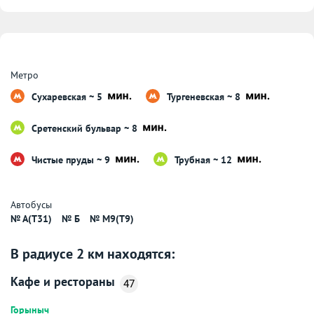
Метро
Сухаревская ~ 5
Тургеневская ~ 8
Сретенский бульвар ~ 8
Чистые пруды ~ 9
Трубная ~ 12
Автобусы
№ A(T31)
№ Б
№ M9(T9)
В радиусе 2 км находятся:
Кафе и рестораны
47
Горыныч