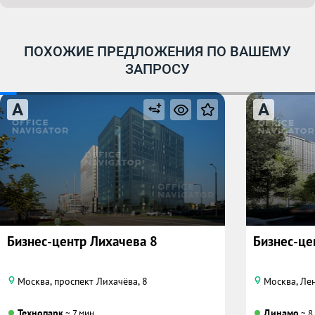
ПОХОЖИЕ ПРЕДЛОЖЕНИЯ ПО ВАШЕМУ
ЗАПРОСУ
A
A
Бизнес-центр Лихачева 8
Бизнес-це
Москва, проспект Лихачёва, 8
Москва, Лен
Технопарк
Динамо
~ 7 мин.
~ 8