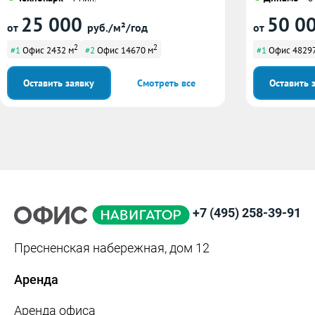
25 000
50 0
от
руб./м²/год
от
2
2
#1
Офис 2432 м
#2
Офис 14670 м
#1
Офис 48297
Оставить заявку
Смотреть все
Оставить 
+7 (495) 258-39-91
Пресненская набережная, дом 12
Аренда
Аренда офиса