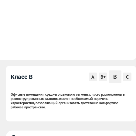
B
Класс B
A
B+
C
Офисные помещения среднего ценового сегмента, часто расположены в
реконструированных зданиях, имеют необходимый перечень
характеристик, позволяющий организовать достаточно комфортное
рабочее пространство.