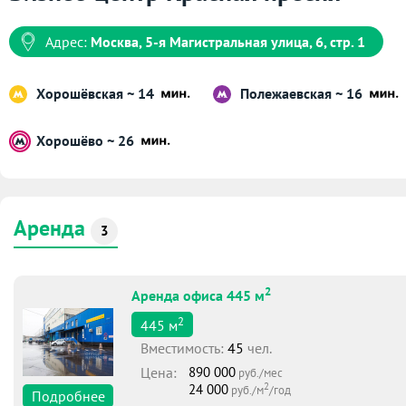
Адрес:
Москва, 5-я Магистральная улица, 6, стр. 1
Хорошёвская ~ 14
Полежаевская ~ 16
Хорошёво ~ 26
Аренда
3
2
Аренда офиса 445 м
2
445
м
Вместимоcть:
45
чел.
Цена:
890 000
руб./мес
2
24 000
руб./м
/год
Подробнее