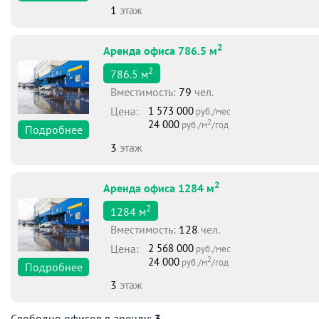
1
этаж
2
Аренда офиса 786.5 м
2
786.5
м
Вместимоcть:
79
чел.
Цена:
1 573 000
руб./мес
2
24 000
руб./м
/год
Подробнее
3
этаж
2
Аренда офиса 1284 м
2
1284
м
Вместимоcть:
128
чел.
Цена:
2 568 000
руб./мес
2
24 000
руб./м
/год
Подробнее
3
этаж
Свободно офисов в аренду:
3