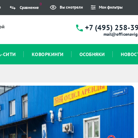
0
е
Вы смотрели
Мои фильтры
Сравнение
+7 (495) 258-3
ой
mail@officenavig
А-СИТИ
КОВОРКИНГИ
ОСОБНЯКИ
НОВОС