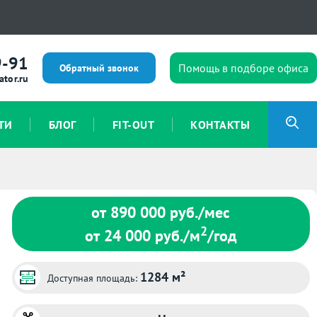
9-91
Помощь в подборе офиса
Обратный звонок
ator.ru
ТИ
БЛОГ
FIT-OUT
КОНТАКТЫ
от 890 000
руб./мес
2
от 24 000
руб./м
/год
1284 м²
Доступная площадь: