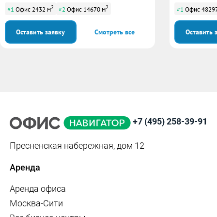
2
2
#1
Офис 2432 м
#2
Офис 14670 м
#1
Офис 48297
Оставить заявку
Смотреть все
Оставить 
+7 (495) 258-39-91
Пресненская набережная, дом 12
Аренда
Аренда офиса
Москва-Сити