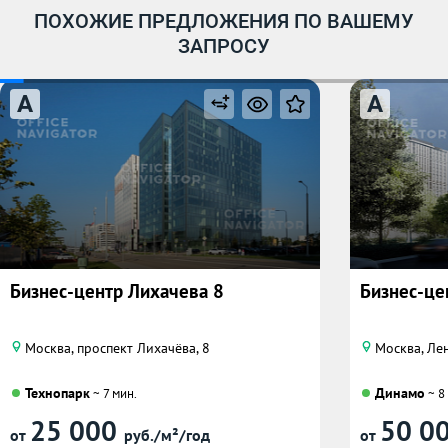
ПОХОЖИЕ ПРЕДЛОЖЕНИЯ ПО ВАШЕМУ
ЗАПРОСУ
A
A
Бизнес-центр Лихачева 8
Бизнес-це
Москва, проспект Лихачёва, 8
Москва, Лен
Технопарк
Динамо
~ 7 мин.
~ 8
25 000
50 0
от
руб./м²/год
от