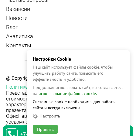
Вакансии
Новости
Блог
Аналитика
Контакты
Настройки Cookie
Наш сайт использует файлы cookie, чтобы
улучшить работу сайта, повысить его
@ Copyright, 2026 OFFICE NAVIGATOR
эффективность и удобство.
Политика конфиденциальности
Продолжая использовать сайт, вы соглашаетесь
Представленная на сайте информация, в т.ч.
на
использование файлов cookie.
стоимости объектов, носит информационный
Системные cookie необходимы для работы
характер и не является публичной офертой. Условия
сайта и всегда включены.
презентации объекта недвижимости на сервисе
ОфисНавигатор могут быть изменены без
Настроить
уведомления.
Принять
+74951542930