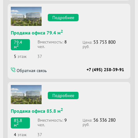
Подробнее
2
Продажа офиса 79.4 м
53 753 800
Вместимоcть:
8
79.4
Цена:
2
чел.
м
руб.
5
этаж
37
+7 (495) 258-39-91
Обратная связь
Подробнее
2
Продажа офиса 85.8 м
56 336 280
Вместимоcть:
9
85.8
Цена:
2
чел.
м
руб.
4
этаж
37