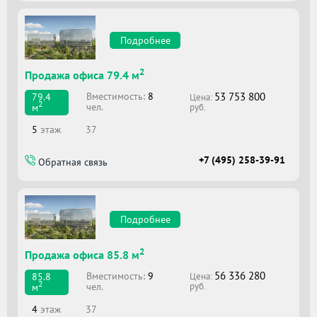
Подробнее
2
Продажа офиса 79.4 м
53 753 800
Вместимоcть:
8
79.4
Цена:
2
чел.
м
руб.
5
этаж
37
+7 (495) 258-39-91
Обратная связь
Подробнее
2
Продажа офиса 85.8 м
56 336 280
Вместимоcть:
9
85.8
Цена:
2
чел.
м
руб.
4
этаж
37