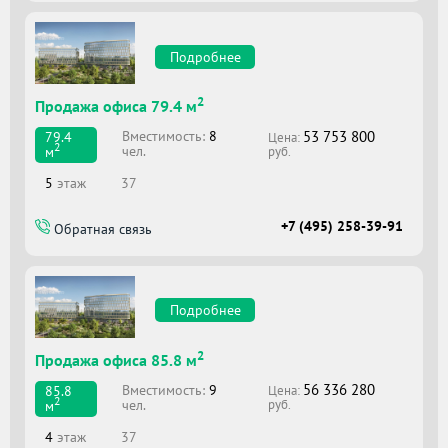
Подробнее
2
Продажа офиса 79.4 м
53 753 800
Вместимоcть:
8
79.4
Цена:
2
чел.
м
руб.
5
этаж
37
+7 (495) 258-39-91
Обратная связь
Подробнее
2
Продажа офиса 85.8 м
56 336 280
Вместимоcть:
9
85.8
Цена:
2
чел.
м
руб.
4
этаж
37