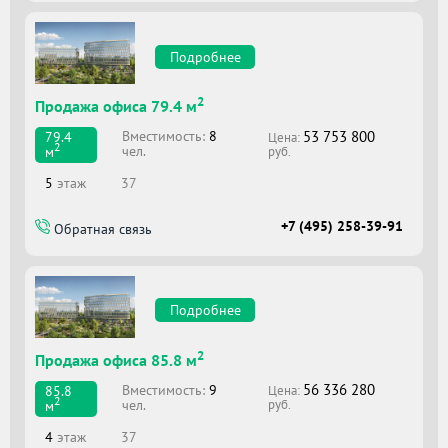
Подробнее
2
Продажа офиса 79.4 м
53 753 800
Вместимоcть:
8
79.4
Цена:
2
чел.
м
руб.
5
этаж
37
+7 (495) 258-39-91
Обратная связь
Подробнее
2
Продажа офиса 85.8 м
56 336 280
Вместимоcть:
9
85.8
Цена:
2
чел.
м
руб.
4
этаж
37