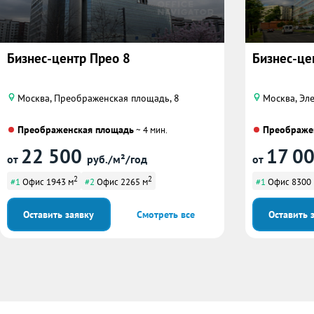
Бизнес-центр Прео 8
Бизнес-цен
Москва, Преображенская площадь, 8
Москва, Эле
Преображенская площадь
Преображе
~ 4 мин.
22 500
17 0
от
руб./м²/год
от
2
2
#1
Офис 1943 м
#2
Офис 2265 м
#1
Офис 8300
Оставить заявку
Смотреть все
Оставить 