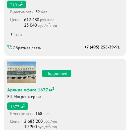
2
319
м
Вместимоcть:
32
чел.
612 480
Цена:
руб./мес
2
23 040
руб./м
/год
3
этаж
+7 (495) 258-39-91
Обратная связь
Подробнее
2
Аренда офиса 1677 м
БЦ Мосрентсервис
2
1677
м
Вместимоcть:
168
чел.
2 683 200
Цена:
руб./мес
2
19 200
руб./м
/год