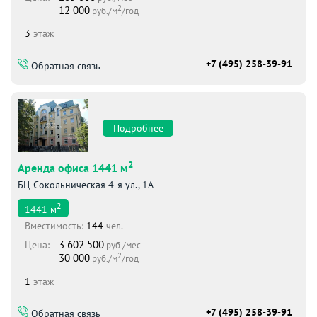
2
12 000
руб./м
/год
3
этаж
+7 (495) 258-39-91
Обратная связь
Подробнее
2
Аренда офиса 1441 м
БЦ Сокольническая 4-я ул., 1А
2
1441
м
Вместимоcть:
144
чел.
3 602 500
Цена:
руб./мес
2
30 000
руб./м
/год
1
этаж
+7 (495) 258-39-91
Обратная связь