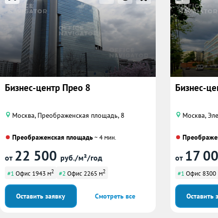
Бизнес-центр Прео 8
Бизнес-цен
Москва, Преображенская площадь, 8
Москва, Эле
Преображенская площадь
Преображе
~ 4 мин.
22 500
17 0
от
руб./м²/год
от
2
2
#1
Офис 1943 м
#2
Офис 2265 м
#1
Офис 8300
Оставить заявку
Смотреть все
Оставить 