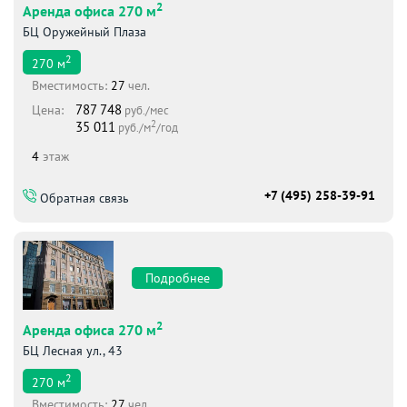
2
Аренда офиса 270 м
БЦ Оружейный Плаза
2
270
м
Вместимоcть:
27
чел.
787 748
Цена:
руб./мес
2
35 011
руб./м
/год
4
этаж
+7 (495) 258-39-91
Обратная связь
Подробнее
2
Аренда офиса 270 м
БЦ Лесная ул., 43
2
270
м
Вместимоcть:
27
чел.