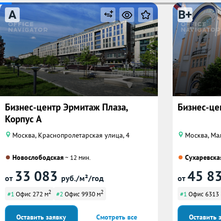
A
B+
Бизнес-центр Эрмитаж Плаза,
Бизнес-цен
Корпус А
Москва, Краснопролетарская улица, 4
Москва, Мал
Новослободская
Сухаревска
~ 12 мин.
33 083
45 8
от
руб./м²/год
от
2
2
#1
Офис 272 м
#2
Офис 9930 м
#1
Офис 6313
Оставить заявку
Смотреть все
Оставить 