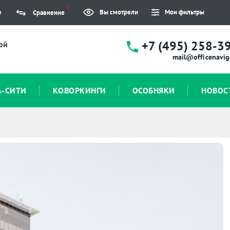
0
е
Вы смотрели
Мои фильтры
Сравнение
+7 (495) 258-3
ой
mail@officenavig
А-СИТИ
КОВОРКИНГИ
ОСОБНЯКИ
НОВОС