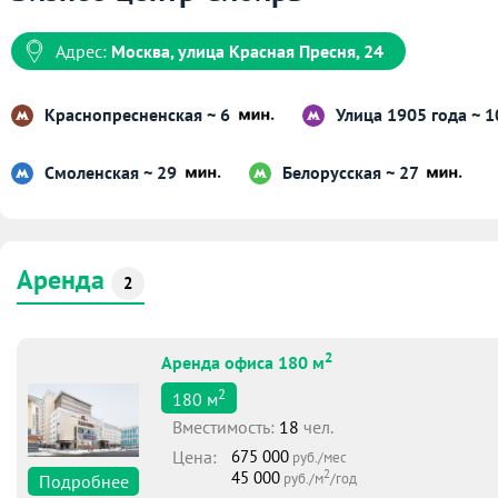
Адрес:
Москва, улица Красная Пресня, 24
Краснопресненская ~ 6
Улица 1905 года ~ 
Смоленская ~ 29
Белорусская ~ 27
Аренда
2
2
Аренда офиса 180 м
2
180
м
Вместимоcть:
18
чел.
Цена:
675 000
руб./мес
2
45 000
руб./м
/год
Подробнее