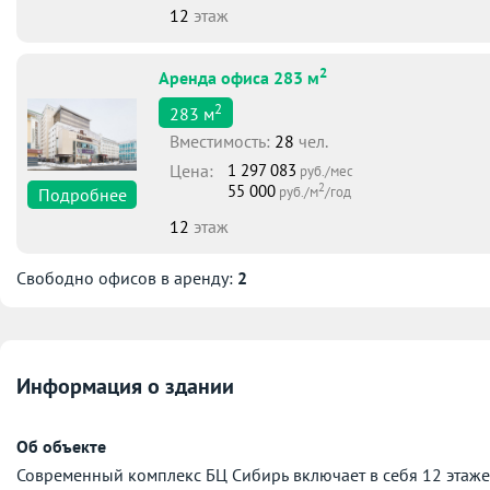
12
этаж
2
Аренда офиса 283 м
2
283
м
Вместимоcть:
28
чел.
Цена:
1 297 083
руб./мес
2
55 000
руб./м
/год
Подробнее
12
этаж
Свободно офисов в аренду:
2
Информация о здании
Об объекте
Современный комплекс БЦ Сибирь включает в себя 12 этаже