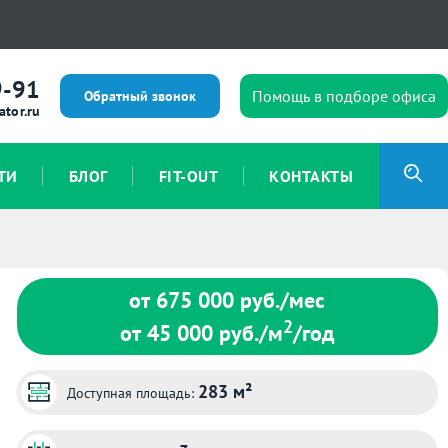
9-91
Помощь в подборе офиса
Обратный звонок
ator.ru
ТИ
БЛОГ
FIT-OUT
КОНТАКТЫ
от 675 000
руб./мес
2
от 45 000
руб./м
/год
283 м²
Доступная площадь: