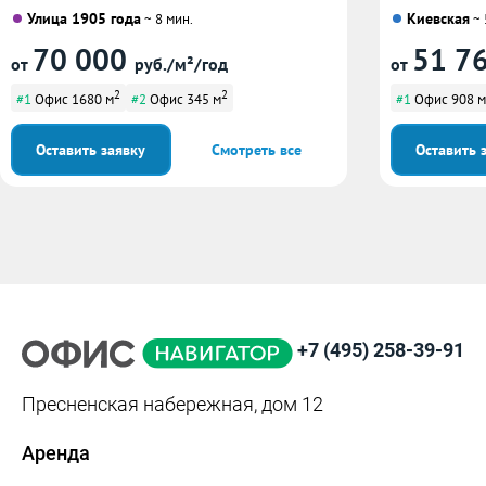
Улица 1905 года
Киевская
~ 8 мин.
~ 
70 000
51 7
от
руб./м²/год
от
2
2
#1
Офис 1680 м
#2
Офис 345 м
#1
Офис 908 м
Оставить заявку
Смотреть все
Оставить 
+7 (495) 258-39-91
Пресненская набережная, дом 12
Аренда