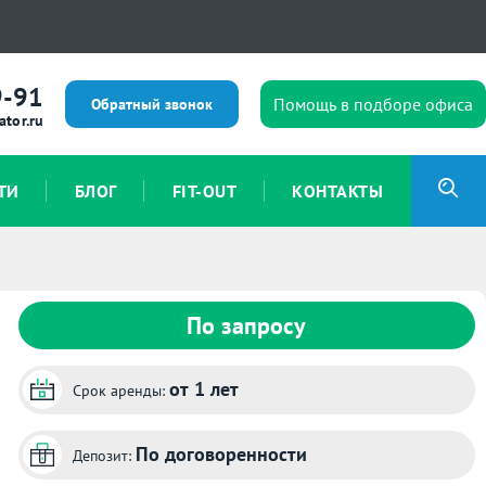
9-91
Помощь в подборе офиса
Обратный звонок
ator.ru
ТИ
БЛОГ
FIT-OUT
КОНТАКТЫ
По запросу
от 1 лет
Срок аренды:
По договоренности
Депозит: