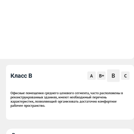
B
Класс B
A
B+
C
Офисные помещения среднего ценового сегмента, часто расположены в
реконструированных зданиях, имеют необходимый перечень
характеристик, позволяющий организовать достаточно комфортное
рабочее пространство.