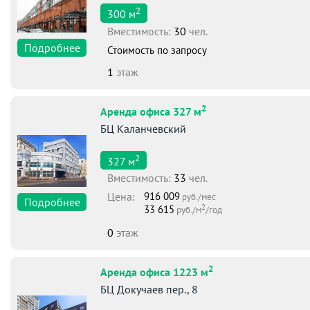
2
300
м
Вместимоcть:
30
чел.
Подробнее
Стоимость по запросу
1
этаж
2
Аренда офиса 327 м
БЦ Каланчевский
2
327
м
Вместимоcть:
33
чел.
Цена:
916 009
руб./мес
Подробнее
2
33 615
руб./м
/год
0
этаж
2
Аренда офиса 1223 м
БЦ Докучаев пер., 8