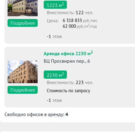
2
1223
м
Вместимоcть:
122
чел.
Цена:
6 318 833
руб./мес
Подробнее
2
62 000
руб./м
/год
-1
этаж
2
Аренда офиса 2230 м
БЦ Просвирин пер., 6
2
2230
м
Вместимоcть:
223
чел.
Подробнее
Стоимость по запросу
-1
этаж
Свободно офисов в аренду:
4