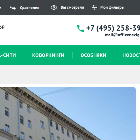
0
е
Вы смотрели
Мои фильтры
Сравнение
+7 (495) 258-3
ой
mail@officenavig
А-СИТИ
КОВОРКИНГИ
ОСОБНЯКИ
НОВОС