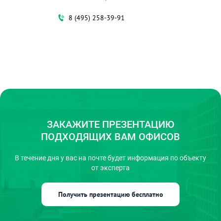
Новые Черёмушки
Одинцово
8 (495) 258-39-91
Озёрная
Окружная
Окская
Октябрьская
Октябрьское поле
Ольховая
Опалиха
Орехово
Остафьево
Отрадное
Охотный ряд
Павелецкая
ЗАКАЖИТЕ ПРЕЗЕНТАЦИЮ
Павшино
Панфиловская
ПОДХОДЯЩИХ ВАМ ОФИСОВ
Парк Победы
Парк культуры
В течение дня у вас на почте
будет информация по объекту
Парк победы
Партизанская
от эксперта
Пенягино
Первомайская
Перерва
Перово
Получить презентацию бесплатно
Петровский парк
Петровско-
Разумовская