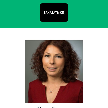
Войковская
Волгоградский
проспект
ЗАКАЗАТЬ КП
Волжская
Волоколамская
Воробьёвы горы
Выставочная
Выставочный центр
Выхино
Говорово
Гражданская
Дегунино
Деловой центр
Депо
Динамо
Дмитровская
Добрынинская
Долгопрудная
Домодедовская
Достоевская
Дубровка
Жулебино
ЗИЛ
Зорге
Зябликово
Измайлово
Измайловская