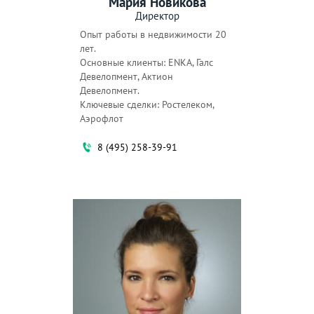
Мария Новикова
Каланчёвская
Калитники
Директор
Калужская
Кантемировская
Опыт работы в недвижимости 20
лет.
Каховская
Каширская
Основные клиенты: ENKA, Галс
Девелопмент, Актион
Киевская
Китай-город
Девелопмент.
Кожуховская
Коломенская
Ключевые сделки: Ростелеком,
Аэрофлот
Коммунарка
Комсомольская
8 (495) 258-39-91
Коньково
Коптево
Косино
Котельники
Красногвардейская
Красногорская
Краснопресненская
Красносельская
Красные ворота
Красный Балтиец
Красный Строитель
Крестьянская застава
Кропоткинская
Крылатское
Крымская
Кузнецкий мост