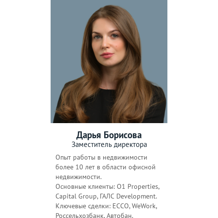
Международная
Менделеевская
Минская
Митино
Мичуринский
Мнёвники
проспект
Молодёжная
Москва-Товарная
Московречье
Мякинино
Нагатинская
Нагорная
Народное Ополчение
Нахабино
Нахимовский
Некрасовка
Дарья Борисова
проспект
Заместитель директора
Немчиновка
Нижегородская
Опыт работы в недвижимости
Новогиреево
Новодачная
более 10 лет в области офисной
недвижимости.
Новокосино
Новокузнецкая
Основные клиенты: O1 Properties,
Capital Group, ГАЛС Development.
Новопеределкино
Новослободская
Ключевые сделки: ECCO, WeWork,
Новохохловская
Новоясеневская
Россельхозбанк, Автобан.