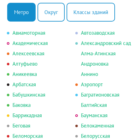
Метро
Округ
Классы зданий
Авиамоторная
Автозаводская
Академическая
Александровский сад
Алексеевская
Алма-Атинская
Алтуфьево
Андроновка
Аникеевка
Аннино
Арбатская
Аэропорт
Бабушкинская
Багратионовская
Баковка
Балтийская
Баррикадная
Бауманская
Беговая
Белокаменная
Беломорская
Белорусская