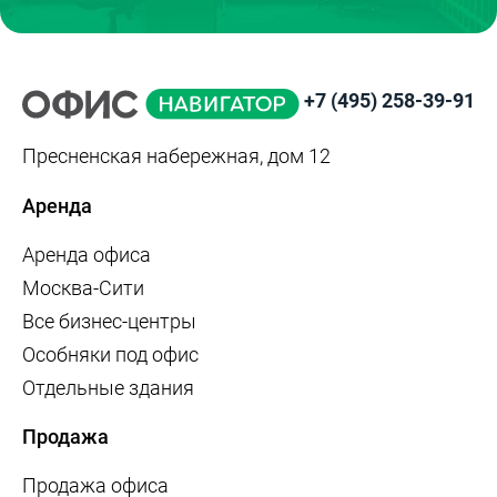
Печатники
Пионерская
Планерная
Площадь Гагарина
+7 (495) 258-39-91
Площадь Ильича
Площадь Революции
Подольск
Покровское
Пресненская набережная, дом 12
Покровское-
Полежаевская
Стрешнево
Аренда
Полянка
Пражская
Аренда офиса
Преображенская
Прокшино
площадь
Москва-Сити
Все бизнес-центры
Пролетарская
Проспект
Вернадского
Особняки под офис
Проспект Мира
Профсоюзная
Отдельные здания
Пушкинская
Пятницкое шоссе
Продажа
Рабочий Посёлок
Раменки
Продажа офиса
Рассказовка
Речной вокзал