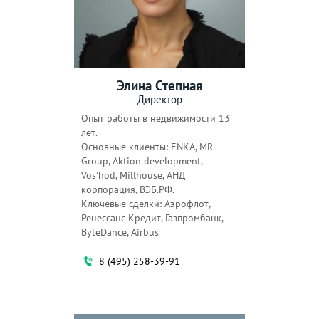
Кузьминки
Кунцевская
Курская
Курьяново
Кутузовская
Ленинский проспект
Элина Степная
Лермонтовский
Лесопарковая
Директор
проспект
Опыт работы в недвижимости 13
Лефортово
Лианозово
лет.
Основные клиенты: ENKA, МR
Лихоборы
Лобня
Group, Aktion development,
Локомотив
Ломоносовский
Vos'hod, Millhouse, АНД
проспект
корпорация, ВЭБ.РФ.
Ключевые сделки: Аэрофлот,
Лубянка
Лужники
Ренессанс Кредит, Газпромбанк,
ByteDance, Airbus
Лухмановская
Люблино
Марк
Марксистская
8 (495) 258-39-91
Марьина роща
Марьино
Маяковская
Медведково