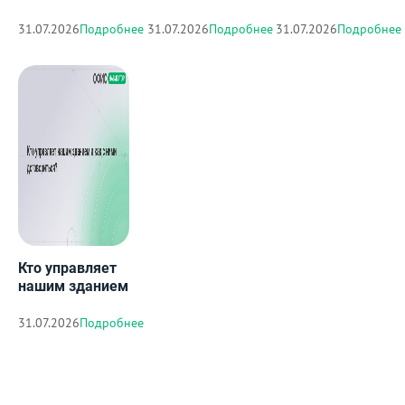
ЦДР – май 2018
хорошие
офиса?
бизнес-центры
31.07.2026
Подробнее
31.07.2026
Подробнее
31.07.2026
Подробнее
Кто управляет
нашим зданием
и как с ними
договориться?
31.07.2026
Подробнее