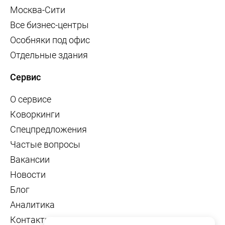
Москва-Сити
Рижская
Римская
Все бизнес-центры
Ростокино
Румянцево
Особняки под офис
Рязанский проспект
Савёловская
Отдельные здания
Саларьево
Свиблово
Сервис
Севастопольская
Селигерская
Семёновская
Серпуховская
О сервисе
Сетунь
Силикатная
Коворкинги
Сколково
Славянский бульвар
Спецпредложения
Частые вопросы
Смоленская
Сокол
Вакансии
Соколиная гора
Сокольники
Новости
Солнцево
Спартак
Блог
Спортивная
Сретенский бульвар
Аналитика
Стахановская
Стрешнево
Контакты