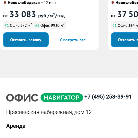
Новослободская
Новослобо
~ 12 мин.
33 083
37 5
от
руб./м²/год
от
2
2
#1
Офис 272 м
#2
Офис 9930 м
#1
Офис 364 м
Оставить заявку
Смотреть все
Оставить 
+7 (495) 258-39-91
Пресненская набережная, дом 12
Аренда