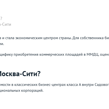
и?
а-Сити
а и стала экономическим центром страны. Для собственника б
ии.
специфику приобретения коммерческих площадей в ММДЦ, оце
Москва‑Сити?
мости в классических бизнес-центрах класса А внутри Садовог
ациональных корпораций.