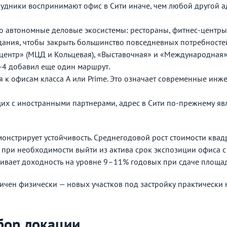
удники воспринимают офис в Сити иначе, чем любой другой а
о автономные деловые экосистемы: рестораны, фитнес-центры
здания, чтобы закрыть большинство повседневных потребносте
центр» (МЦД и Кольцевая), «Выставочная» и «Международная
-4 добавил еще один маршрут.
 к офисам класса А или Prime. Это означает современные инж
х с иностранными партнерами, адрес в Сити по-прежнему яв
монстрирует устойчивость. Среднегодовой рост стоимости ква
: при необходимости выйти из актива срок экспозиции офиса 
чивает доходность на уровне 9–11% годовых при сдаче площад
ичен физически — новых участков под застройку практически 
бор локации