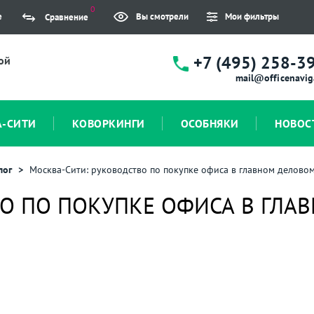
0
е
Вы смотрели
Мои фильтры
Сравнение
+7 (495) 258-3
ой
mail@officenavig
А-СИТИ
КОВОРКИНГИ
ОСОБНЯКИ
НОВОС
лог
Москва-Сити: руководство по покупке офиса в главном делово
О ПО ПОКУПКЕ ОФИСА В ГЛА