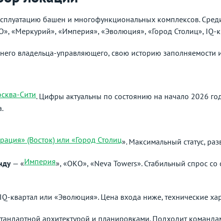
ксплуатацию башен и многофункциональных комплексов. Сред
», «Меркурий», «Империя», «Эволюция», «Город Столиц», IQ-к
него владельца-управляющего, свою историю заполняемости и
сква-Сити
. Цифры актуальны по состоянию на начало 2026 год
.
рация» (Восток) или «Город Столиц
». Максимальный статус, раз
Империя
нду
— «
», «ОКО», «Neva Towers». Стабильный спрос с
IQ-квартал или «Эволюция». Цена входа ниже, технические ха
тандартной архитектурой и планировками. Подходит командам,