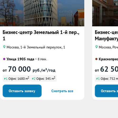
Бизнес-центр Земельный 1-й пер.,
Бизнес-це
1
Мануфактур
Москва, 1-й Земельный переулок, 1
Москва, Роч
Улица 1905 года
Краснопрес
~ 8 мин.
70 000
62 5
от
руб./м²/год
от
2
2
#1
Офис 1680 м
#2
Офис 345 м
#1
Офис 752 м
Оставить заявку
Смотреть все
Оставить 