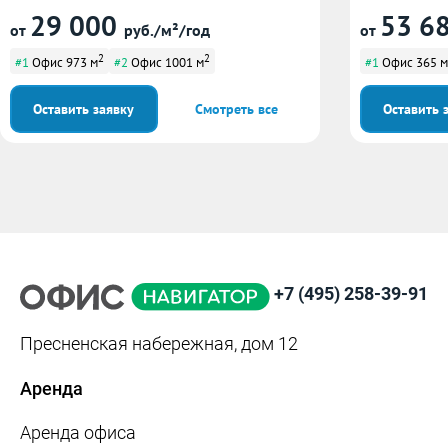
29 000
53 6
от
руб./м²/год
от
2
2
#1
Офис 973 м
#2
Офис 1001 м
#1
Офис 365 м
Оставить заявку
Смотреть все
Оставить 
+7 (495) 258-39-91
Пресненская набережная, дом 12
Аренда
Аренда офиса