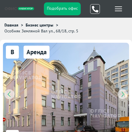
Подобрать офис
Главная
Бизнес центры
Особняк Земляной Вал ул., 68/18, стр. 5
B
Аренда