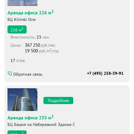
2
Аренда офиса 226 м
БЦ Khimki One
2
226
м
Вместимоcть:
23
чел.
367 250
Цена:
руб./мес
2
19 500
руб./м
/год
17
этаж
+7 (495) 258-39-91
Обратная связь
Подробнее
2
Аренда офиса 233 м
БЦ Башня на Набережной Здание С
2