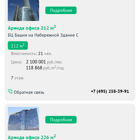
Подробнее
2
Аренда офиса 212 м
БЦ Башня на Набережной Здание С
2
212
м
Вместимоcть:
21
чел.
2 100 001
Цена:
руб./мес
2
118 868
руб./м
/год
7
этаж
+7 (495) 258-39-91
Обратная связь
Подробнее
2
Аренда офиса 226 м