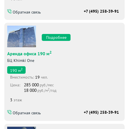
+7 (495) 258-39-91
Обратная связь
Подробнее
2
Аренда офиса 190 м
БЦ Khimki One
2
190
м
Вместимоcть:
19
чел.
285 000
Цена:
руб./мес
2
18 000
руб./м
/год
3
этаж
+7 (495) 258-39-91
Обратная связь