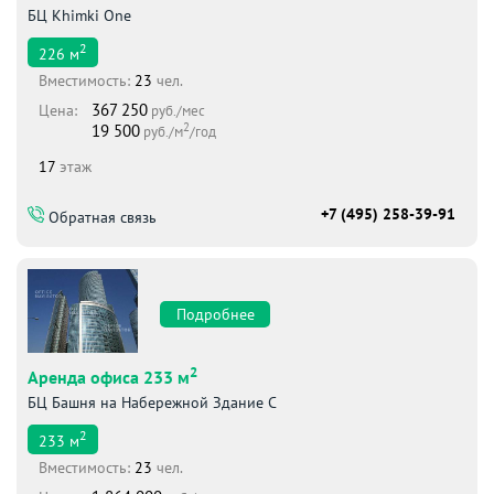
БЦ Khimki One
2
226
м
Вместимоcть:
23
чел.
367 250
Цена:
руб./мес
2
19 500
руб./м
/год
17
этаж
+7 (495) 258-39-91
Обратная связь
Подробнее
2
Аренда офиса 233 м
БЦ Башня на Набережной Здание С
2
233
м
Вместимоcть:
23
чел.