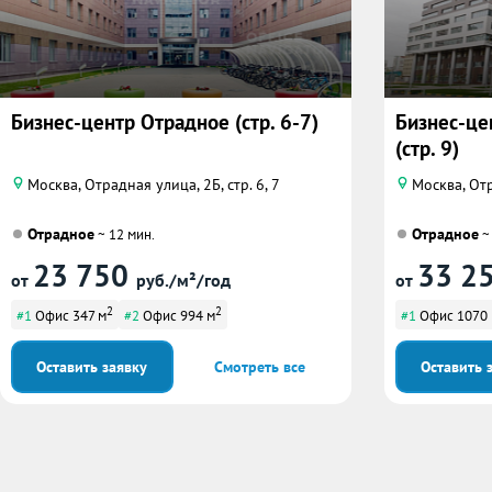
Бизнес-центр Отрадное (стр. 6-7)
Бизнес-це
(стр. 9)
Москва, Отрадная улица, 2Б, стр. 6, 7
Москва, Отр
Отрадное
Отрадное
~ 12 мин.
~
23 750
33 2
от
руб./м²/год
от
2
2
#1
Офис 347 м
#2
Офис 994 м
#1
Офис 1070
Оставить заявку
Смотреть все
Оставить 