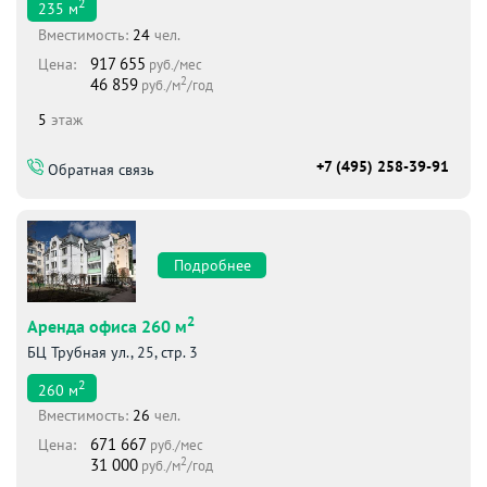
2
235
м
Вместимоcть:
24
чел.
917 655
Цена:
руб./мес
2
46 859
руб./м
/год
5
этаж
+7 (495) 258-39-91
Обратная связь
Подробнее
2
Аренда офиса 260 м
БЦ Трубная ул., 25, стр. 3
2
260
м
Вместимоcть:
26
чел.
671 667
Цена:
руб./мес
2
31 000
руб./м
/год