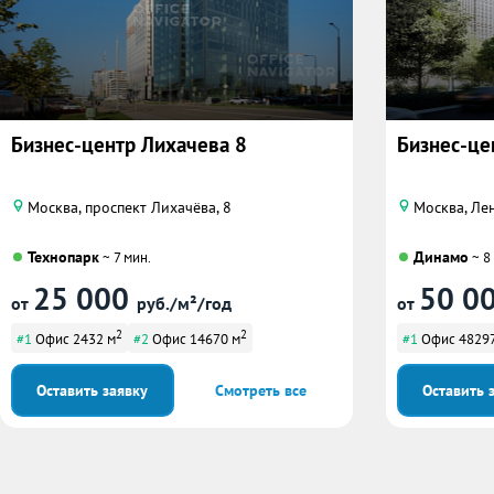
Бизнес-центр Лихачева 8
Бизнес-це
Москва, проспект Лихачёва, 8
Москва, Лен
Технопарк
Динамо
~ 7 мин.
~ 8
25 000
50 0
от
руб./м²/год
от
2
2
#1
Офис 2432 м
#2
Офис 14670 м
#1
Офис 48297
Оставить заявку
Смотреть все
Оставить 