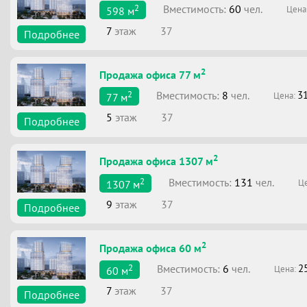
2
Вместимоcть:
60
чел.
Цена
598
м
7
этаж
37
Подробнее
2
Продажа офиса 77 м
2
Вместимоcть:
8
чел.
3
Цена:
77
м
5
этаж
37
Подробнее
2
Продажа офиса 1307 м
2
Вместимоcть:
131
чел.
Ц
1307
м
9
этаж
37
Подробнее
2
Продажа офиса 60 м
2
Вместимоcть:
6
чел.
2
Цена:
60
м
7
этаж
37
Подробнее