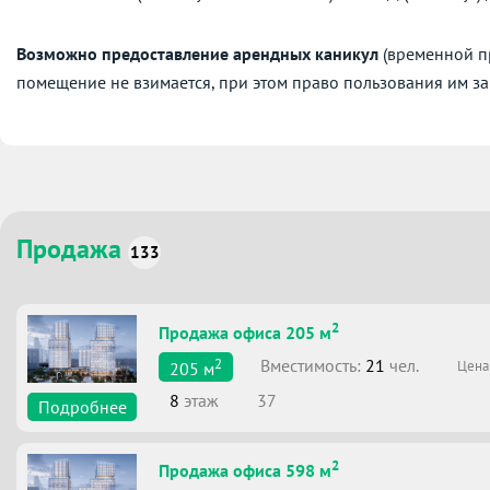
Возможно предоставление арендных каникул
(временной пр
помещение не взимается, при этом право пользования им за
Продажа
133
2
Продажа офиса 205 м
2
Вместимоcть:
21
чел.
Цена
205
м
8
этаж
37
Подробнее
2
Продажа офиса 598 м