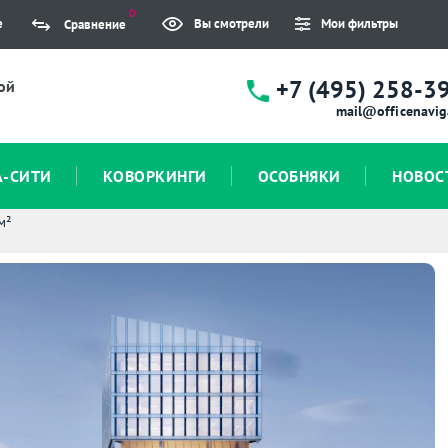
0
е
Вы смотрели
Мои фильтры
Сравнение
+7 (495) 258-3
ой
mail@officenavig
А-СИТИ
КОВОРКИНГИ
ОСОБНЯКИ
НОВОС
м²