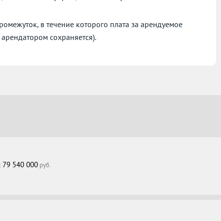
омежуток, в течение которого плата за арендуемое
 арендатором сохраняется).
79 540 000
:
руб.