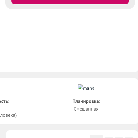
сть:
Планировка:
Смешанная
еловека)