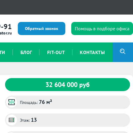
9-91
Помощь в подборе офиса
Обратный звонок
ator.ru
ТИ
БЛОГ
FIT-OUT
КОНТАКТЫ
32 604 000 руб
76 м²
Площадь:
13
Этаж: