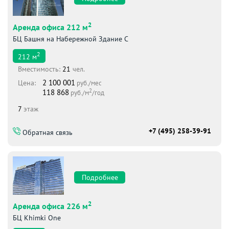
2
Аренда офиса 212 м
БЦ Башня на Набережной Здание С
2
212
м
Вместимоcть:
21
чел.
2 100 001
Цена:
руб./мес
2
118 868
руб./м
/год
7
этаж
+7 (495) 258-39-91
Обратная связь
Подробнее
2
Аренда офиса 226 м
БЦ Khimki One