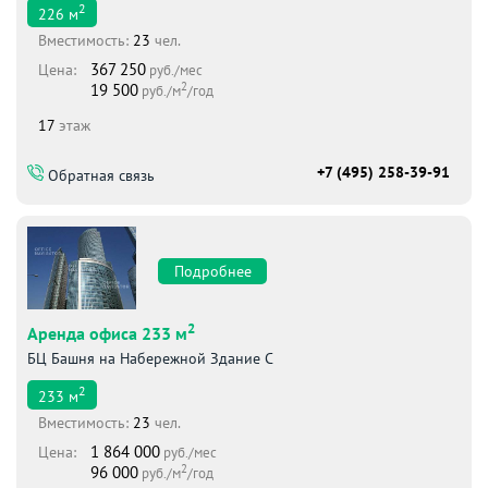
2
226
м
Вместимоcть:
23
чел.
367 250
Цена:
руб./мес
2
19 500
руб./м
/год
17
этаж
+7 (495) 258-39-91
Обратная связь
Подробнее
2
Аренда офиса 233 м
БЦ Башня на Набережной Здание С
2
233
м
Вместимоcть:
23
чел.
1 864 000
Цена:
руб./мес
2
96 000
руб./м
/год