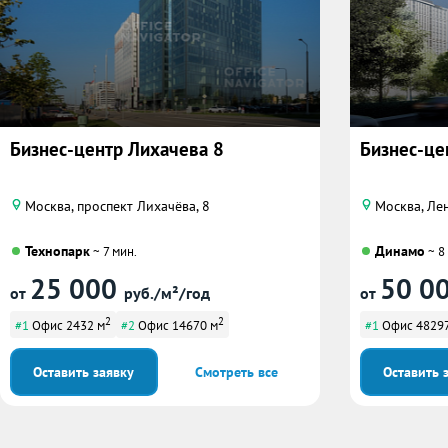
Бизнес-центр Лихачева 8
Бизнес-це
Москва, проспект Лихачёва, 8
Москва, Лен
Технопарк
Динамо
~ 7 мин.
~ 8
25 000
50 0
от
руб./м²/год
от
2
2
#1
Офис 2432 м
#2
Офис 14670 м
#1
Офис 48297
Оставить заявку
Смотреть все
Оставить 