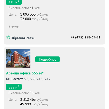
2
410
м
Вместимоcть:
41
чел.
1 093 333
Цена:
руб./мес
2
32 000
руб./м
/год
4
этаж
+7 (495) 258-39-91
Обратная связь
Подробнее
2
Аренда офиса 555 м
БЦ Рассвет 3.5, 3.9, 3.15, 3.17
2
555
м
Вместимоcть:
56
чел.
2 312 463
Цена:
руб./мес
2
49 999
руб./м
/год