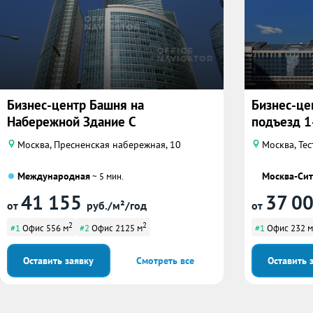
Бизнес-центр Башня на
Бизнес-це
Набережной Здание С
подъезд 1
Москва, Пресненская набережная, 10
Москва, Тес
Международная
Москва-Си
~ 5 мин.
41 155
37 0
от
руб./м²/год
от
2
2
#1
Офис 556 м
#2
Офис 2125 м
#1
Офис 232 м
Оставить заявку
Смотреть все
Оставить 