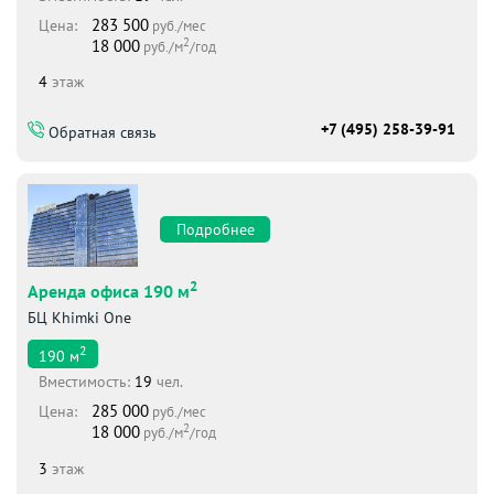
283 500
Цена:
руб./мес
2
18 000
руб./м
/год
4
этаж
+7 (495) 258-39-91
Обратная связь
Подробнее
2
Аренда офиса 190 м
БЦ Khimki One
2
190
м
Вместимоcть:
19
чел.
285 000
Цена:
руб./мес
2
18 000
руб./м
/год
3
этаж