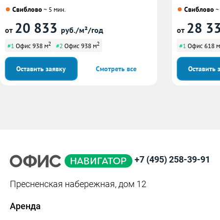
Свиблово
Свиблово
~ 5 мин.
~ 
20 833
28 3
от
руб./м²/год
от
2
2
#1
Офис 938 м
#2
Офис 938 м
#1
Офис 618 м
Оставить заявку
Смотреть все
Оставить 
+7 (495) 258-39-91
Пресненская набережная, дом 12
Аренда