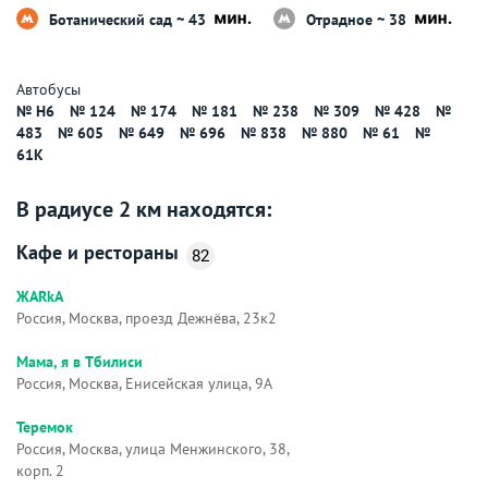
Ботанический сад ~ 43
Отрадное ~ 38
Автобусы
№
Н6
№ 124
№ 174
№ 181
№ 238
№ 309
№ 428
№
483
№ 605
№ 649
№ 696
№ 838
№ 880
№ 61
№
61К
В радиусе 2 км находятся:
Кафе и рестораны
82
ЖARkA
Россия, Москва, проезд Дежнёва, 23к2
Мама, я в Тбилиси
Россия, Москва, Енисейская улица, 9А
Теремок
Россия, Москва, улица Менжинского, 38,
корп. 2