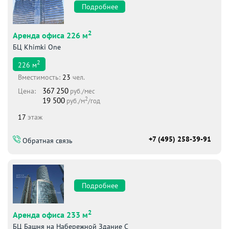
Подробнее
2
Аренда офиса 226 м
БЦ Khimki One
2
226
м
Вместимоcть:
23
чел.
367 250
Цена:
руб./мес
2
19 500
руб./м
/год
17
этаж
+7 (495) 258-39-91
Обратная связь
Подробнее
2
Аренда офиса 233 м
БЦ Башня на Набережной Здание С