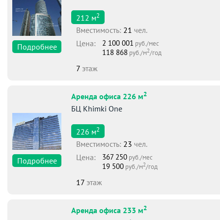
2
212
м
Вместимоcть:
21
чел.
Цена:
2 100 001
руб./мес
Подробнее
2
118 868
руб./м
/год
7
этаж
2
Аренда офиса 226 м
БЦ Khimki One
2
226
м
Вместимоcть:
23
чел.
Цена:
367 250
руб./мес
Подробнее
2
19 500
руб./м
/год
17
этаж
2
Аренда офиса 233 м