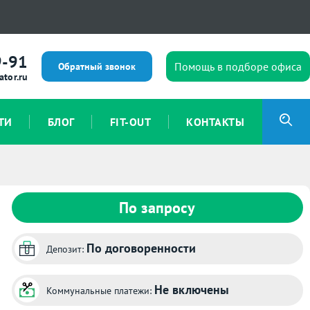
9-91
Помощь в подборе офиса
Обратный звонок
ator.ru
ТИ
БЛОГ
FIT-OUT
КОНТАКТЫ
По запросу
По договоренности
Депозит:
Не включены
Коммунальные платежи: