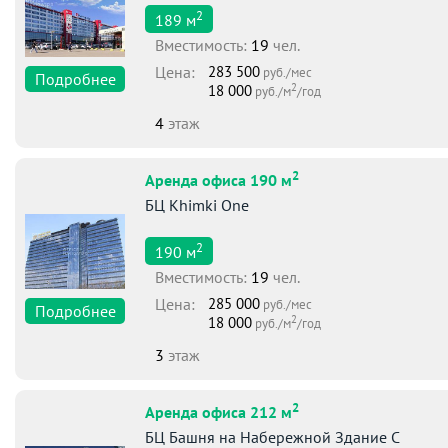
2
189
м
Вместимоcть:
19
чел.
Цена:
283 500
руб./мес
Подробнее
2
18 000
руб./м
/год
4
этаж
2
Аренда офиса 190 м
БЦ Khimki One
2
190
м
Вместимоcть:
19
чел.
Цена:
285 000
руб./мес
Подробнее
2
18 000
руб./м
/год
3
этаж
2
Аренда офиса 212 м
БЦ Башня на Набережной Здание С