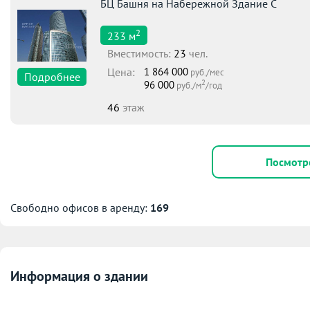
БЦ Башня на Набережной Здание С
2
233
м
Вместимоcть:
23
чел.
Цена:
1 864 000
руб./мес
Подробнее
2
96 000
руб./м
/год
46
этаж
Посмотр
Свободно офисов в аренду:
169
Информация о здании