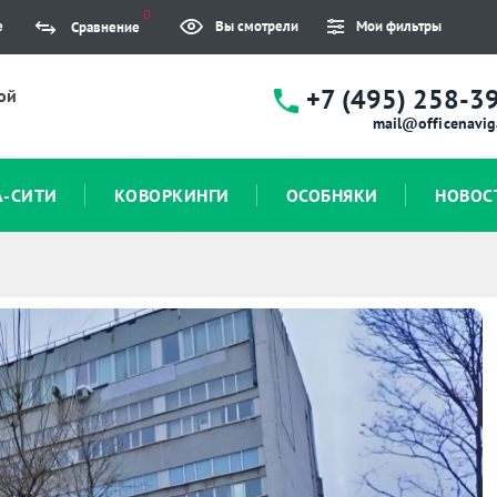
0
е
Вы смотрели
Мои фильтры
Сравнение
+7 (495) 258-3
ой
mail@officenavig
А-СИТИ
КОВОРКИНГИ
ОСОБНЯКИ
НОВОС