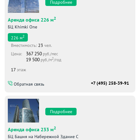
Подробнее
2
Аренда офиса 226 м
БЦ Khimki One
2
226
м
Вместимоcть:
23
чел.
367 250
Цена:
руб./мес
2
19 500
руб./м
/год
17
этаж
+7 (495) 258-39-91
Обратная связь
Подробнее
2
Аренда офиса 233 м
БЦ Башня на Набережной Здание С