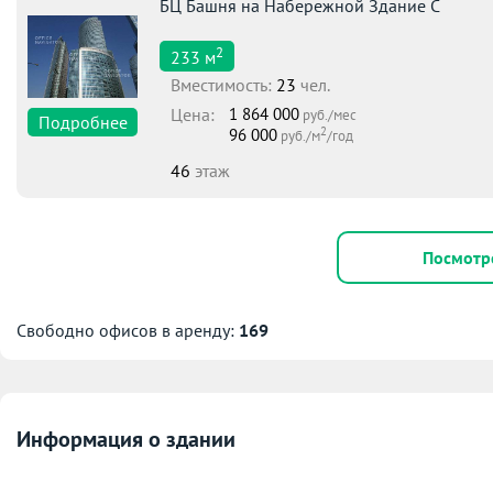
БЦ Башня на Набережной Здание С
2
233
м
Вместимоcть:
23
чел.
Цена:
1 864 000
руб./мес
Подробнее
2
96 000
руб./м
/год
46
этаж
Посмотр
Свободно офисов в аренду:
169
Информация о здании