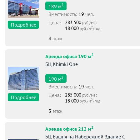
2
189
м
Вместимоcть:
19
чел.
Цена:
283 500
руб./мес
Подробнее
2
18 000
руб./м
/год
4
этаж
2
Аренда офиса 190 м
БЦ Khimki One
2
190
м
Вместимоcть:
19
чел.
Цена:
285 000
руб./мес
Подробнее
2
18 000
руб./м
/год
3
этаж
2
Аренда офиса 212 м
БЦ Башня на Набережной Здание С