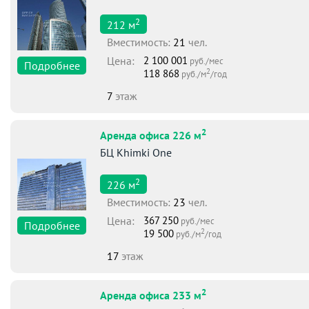
2
212
м
Вместимоcть:
21
чел.
Цена:
2 100 001
руб./мес
Подробнее
2
118 868
руб./м
/год
7
этаж
2
Аренда офиса 226 м
БЦ Khimki One
2
226
м
Вместимоcть:
23
чел.
Цена:
367 250
руб./мес
Подробнее
2
19 500
руб./м
/год
17
этаж
2
Аренда офиса 233 м