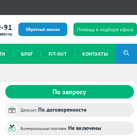
9-91
Помощь в подборе офиса
Обратный звонок
ator.ru
ТИ
БЛОГ
FIT-OUT
КОНТАКТЫ
По запросу
По договоренности
Депозит:
Не включены
Коммунальные платежи: