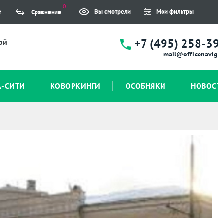
0
е
Вы смотрели
Мои фильтры
Сравнение
+7 (495) 258-3
ой
mail@officenavig
А-СИТИ
КОВОРКИНГИ
ОСОБНЯКИ
НОВОС