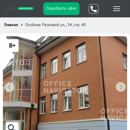
Подобрать офис
Главная
Особняк Расковой ул., 34, стр. 40
B+