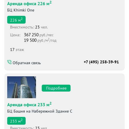
2
Аренда офиса 226 м
БЦ Khimki One
2
226
м
Вместимоcть:
23
чел.
367 250
Цена:
руб./мес
2
19 500
руб./м
/год
17
этаж
+7 (495) 258-39-91
Обратная связь
Подробнее
2
Аренда офиса 233 м
БЦ Башня на Набережной Здание С
2
233
м
Вместимоcть:
23
чел.