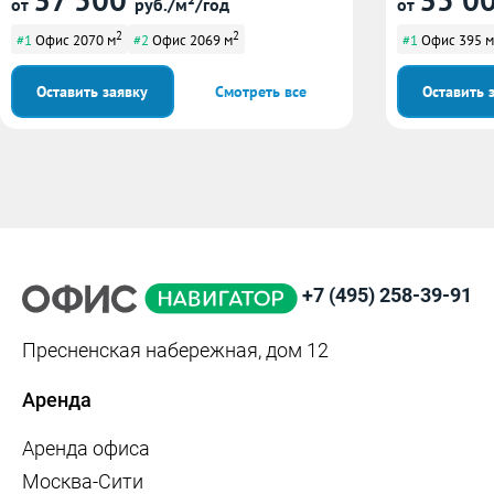
от
руб./м²/год
от
2
2
#1
Офис 2070 м
#2
Офис 2069 м
#1
Офис 395 м
Оставить заявку
Смотреть все
Оставить 
+7 (495) 258-39-91
Пресненская набережная, дом 12
Аренда
Аренда офиса
Москва-Сити