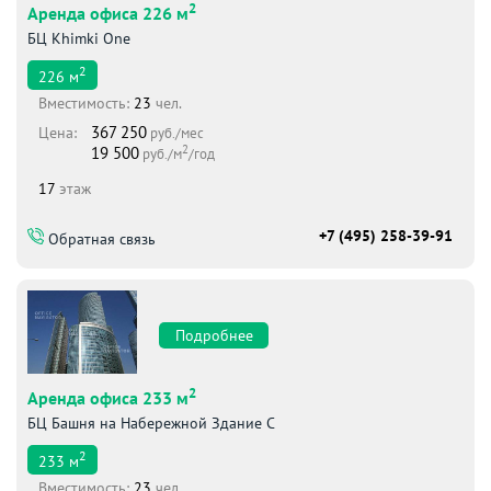
2
Аренда офиса 226 м
БЦ Khimki One
2
226
м
Вместимоcть:
23
чел.
367 250
Цена:
руб./мес
2
19 500
руб./м
/год
17
этаж
+7 (495) 258-39-91
Обратная связь
Подробнее
2
Аренда офиса 233 м
БЦ Башня на Набережной Здание С
2
233
м
Вместимоcть:
23
чел.