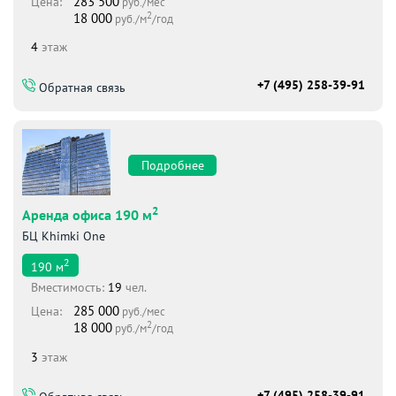
283 500
Цена:
руб./мес
2
18 000
руб./м
/год
4
этаж
+7 (495) 258-39-91
Обратная связь
Подробнее
2
Аренда офиса 190 м
БЦ Khimki One
2
190
м
Вместимоcть:
19
чел.
285 000
Цена:
руб./мес
2
18 000
руб./м
/год
3
этаж
+7 (495) 258-39-91