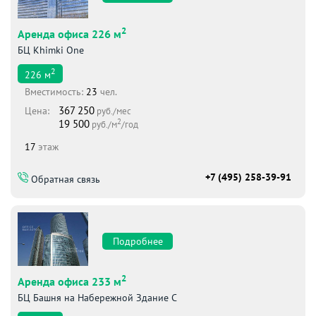
2
Аренда офиса 226 м
БЦ Khimki One
2
226
м
Вместимоcть:
23
чел.
367 250
Цена:
руб./мес
2
19 500
руб./м
/год
17
этаж
+7 (495) 258-39-91
Обратная связь
Подробнее
2
Аренда офиса 233 м
БЦ Башня на Набережной Здание С