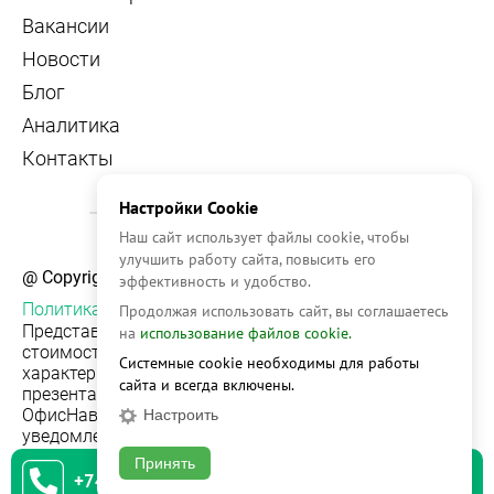
Вакансии
Новости
Блог
Аналитика
Контакты
Настройки Cookie
Наш сайт использует файлы cookie, чтобы
улучшить работу сайта, повысить его
@ Copyright, 2026 OFFICE NAVIGATOR
эффективность и удобство.
Политика конфиденциальности
Продолжая использовать сайт, вы соглашаетесь
Представленная на сайте информация, в т.ч.
на
использование файлов cookie.
стоимости объектов, носит информационный
Системные cookie необходимы для работы
характер и не является публичной офертой. Условия
сайта и всегда включены.
презентации объекта недвижимости на сервисе
ОфисНавигатор могут быть изменены без
Настроить
уведомления.
Принять
+74951542930