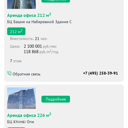
2
Аренда офиса 212 м
БЦ Башня на Набережной Здание С
2
212
м
Вместимоcть:
21
чел.
2 100 001
Цена:
руб./мес
2
118 868
руб./м
/год
7
этаж
+7 (495) 258-39-91
Обратная связь
Подробнее
2
Аренда офиса 226 м
БЦ Khimki One