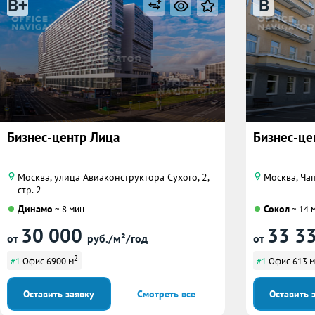
B+
B
Бизнес-центр Лица
Бизнес-це
Москва, улица Авиаконструктора Сухого, 2,
Москва, Ча
стр. 2
Динамо
Сокол
~ 8 мин.
~ 14 
30 000
33 3
от
руб./м²/год
от
2
#1
Офис 6900 м
#1
Офис 613 м
Оставить заявку
Смотреть все
Оставить 