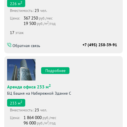
2
226
м
Вместимоcть:
23
чел.
367 250
Цена:
руб./мес
2
19 500
руб./м
/год
17
этаж
+7 (495) 258-39-91
Обратная связь
Подробнее
2
Аренда офиса 233 м
БЦ Башня на Набережной Здание С
2
233
м
Вместимоcть:
23
чел.
1 864 000
Цена:
руб./мес
2
96 000
руб./м
/год