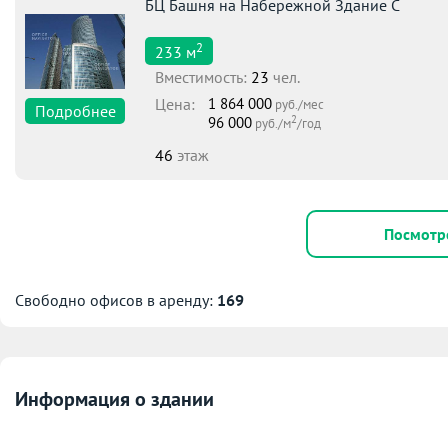
БЦ Башня на Набережной Здание С
2
233
м
Вместимоcть:
23
чел.
Цена:
1 864 000
руб./мес
Подробнее
2
96 000
руб./м
/год
46
этаж
Посмотр
Свободно офисов в аренду:
169
Информация о здании