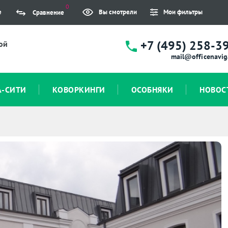
0
е
Вы смотрели
Мои фильтры
Сравнение
+7 (495) 258-3
ой
mail@officenavig
А-СИТИ
КОВОРКИНГИ
ОСОБНЯКИ
НОВОС