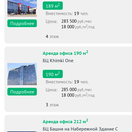
2
189
м
Вместимоcть:
19
чел.
Цена:
283 500
руб./мес
Подробнее
2
18 000
руб./м
/год
4
этаж
2
Аренда офиса 190 м
БЦ Khimki One
2
190
м
Вместимоcть:
19
чел.
Цена:
285 000
руб./мес
Подробнее
2
18 000
руб./м
/год
3
этаж
2
Аренда офиса 212 м
БЦ Башня на Набережной Здание С