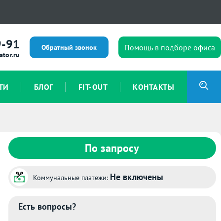
9-91
Помощь в подборе офиса
Обратный звонок
ator.ru
ТИ
БЛОГ
FIT-OUT
КОНТАКТЫ
По запросу
Не включены
Коммунальные платежи:
Есть вопросы?