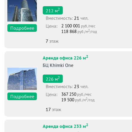
2
212
м
Вместимоcть:
21
чел.
Цена:
2 100 001
руб./мес
Подробнее
2
118 868
руб./м
/год
7
этаж
2
Аренда офиса 226 м
БЦ Khimki One
2
226
м
Вместимоcть:
23
чел.
Цена:
367 250
руб./мес
Подробнее
2
19 500
руб./м
/год
17
этаж
2
Аренда офиса 233 м