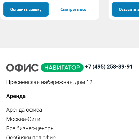
Оставить заявку
Смотреть все
Оставить 
+7 (495) 258-39-91
Пресненская набережная, дом 12
Аренда
Аренда офиса
Москва-Сити
Все бизнес-центры
Особняки под офис