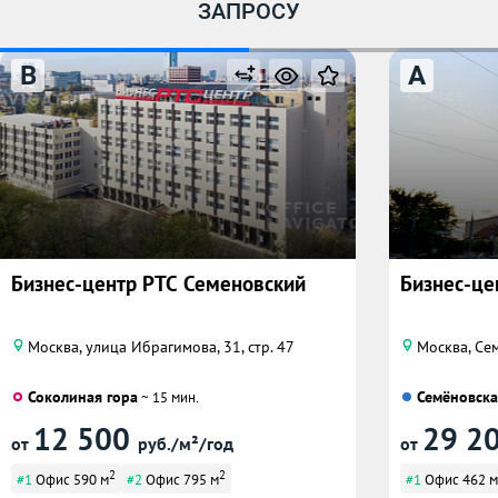
ЗАПРОСУ
B
A
Бизнес-центр РТС Семеновский
Бизнес-це
Москва, улица Ибрагимова, 31, стр. 47
Москва, Се
Соколиная гора
Семёновска
~ 15 мин.
12 500
29 2
от
руб./м²/год
от
2
2
#1
Офис 590 м
#2
Офис 795 м
#1
Офис 462 м