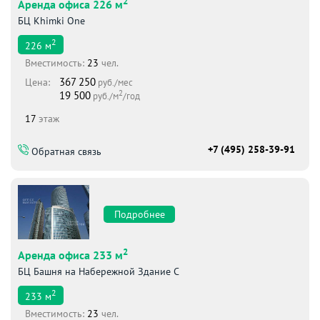
2
Аренда офиса 226 м
БЦ Khimki One
2
226
м
Вместимоcть:
23
чел.
367 250
Цена:
руб./мес
2
19 500
руб./м
/год
17
этаж
+7 (495) 258-39-91
Обратная связь
Подробнее
2
Аренда офиса 233 м
БЦ Башня на Набережной Здание С
2
233
м
Вместимоcть:
23
чел.