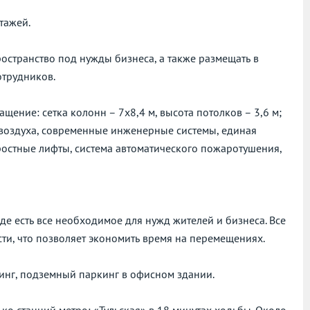
тажей.
остранство под нужды бизнеса, а также размещать в
отрудников.
ение: сетка колонн – 7х8,4 м, высота потолков – 3,6 м;
 воздуха, современные инженерные системы, единая
ростные лифты, система автоматического пожаротушения,
де есть все необходимое для нужд жителей и бизнеса. Все
ти, что позволяет экономить время на перемещениях.
нг, подземный паркинг в офисном здании.
о станций метро: «Тульская» в 18 минутах ходьбы. Около