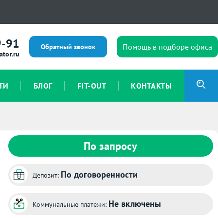
9-91
Помощь в подборе офиса
Обратный звонок
ator.ru
ТИ
БЛОГ
FIT-OUT
КОНТАКТЫ
По запросу
По договоренности
Депозит:
Не включены
Коммунальные платежи: