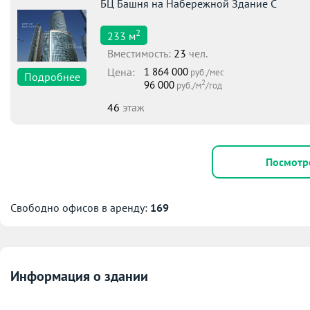
БЦ Башня на Набережной Здание С
2
233
м
Вместимоcть:
23
чел.
Цена:
1 864 000
руб./мес
Подробнее
2
96 000
руб./м
/год
46
этаж
Посмотр
Свободно офисов в аренду:
169
Информация о здании