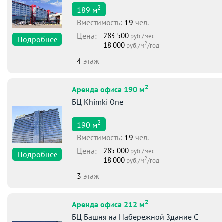
2
189
м
Вместимоcть:
19
чел.
Цена:
283 500
руб./мес
Подробнее
2
18 000
руб./м
/год
4
этаж
2
Аренда офиса 190 м
БЦ Khimki One
2
190
м
Вместимоcть:
19
чел.
Цена:
285 000
руб./мес
Подробнее
2
18 000
руб./м
/год
3
этаж
2
Аренда офиса 212 м
БЦ Башня на Набережной Здание С