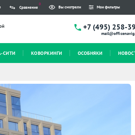
0
е
Вы смотрели
Мои фильтры
Сравнение
+7 (495) 258-3
ой
mail@officenavig
А-СИТИ
КОВОРКИНГИ
ОСОБНЯКИ
НОВОС