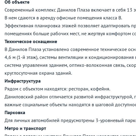
Об объекте
Современный комплекс Данилов Плаза включает в себя 13 э
В нем сдаются в аренду офисные помещения класса B.
Эффективная планировка этажей позволяет адаптировать пр
помещениях больше рабочих мест, не жертвуя комфортом с
Техническое оснащение
В Данилов Плаза установлено современное техническое оснащ
4,6 м (1-й этаж), системы вентиляции и кондиционирования
система управления зданием, оптико-волоконная связь, ско
круглосуточная охрана зданий.
Инфраструктура
Рядом с объектом находятся: ресторан, кофейня.
Даниловский район отличается развитой инфраструктурой, г
важные социальные объекты находятся в шаговой доступнос
Парковка
Для личных автомобилей предусмотрены 3-уровневый парки
Метро и транспорт
Рядом с деловым центром Данилов Плаза находится нескольк