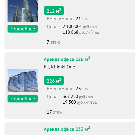
2
212
м
Вместимоcть:
21
чел.
Цена:
2 100 001
руб./мес
Подробнее
2
118 868
руб./м
/год
7
этаж
2
Аренда офиса 226 м
БЦ Khimki One
2
226
м
Вместимоcть:
23
чел.
Цена:
367 250
руб./мес
Подробнее
2
19 500
руб./м
/год
17
этаж
2
Аренда офиса 233 м