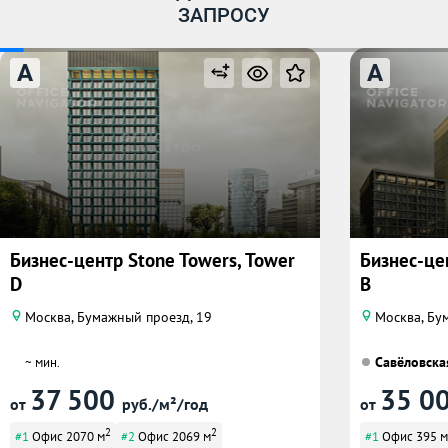
ЗАПРОСУ
A
A
Бизнес-центр Stone Towers, Tower
Бизнес-це
D
B
Москва, Бумажный проезд, 19
Москва, Бум
Савёловска
~ мин.
37 500
35 0
от
руб./м²/год
от
2
2
#1
Офис 2070 м
#2
Офис 2069 м
#1
Офис 395 м