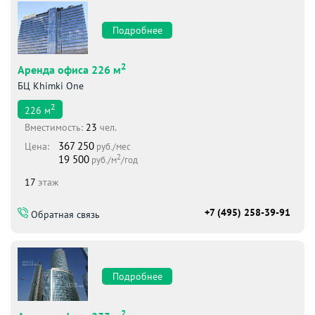
Подробнее
2
Аренда офиса 226 м
БЦ Khimki One
2
226
м
Вместимоcть:
23
чел.
367 250
Цена:
руб./мес
2
19 500
руб./м
/год
17
этаж
+7 (495) 258-39-91
Обратная связь
Подробнее
2