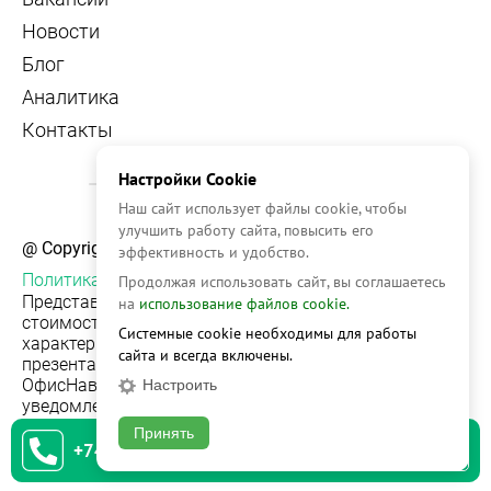
Новости
Блог
Аналитика
Контакты
Настройки Cookie
Наш сайт использует файлы cookie, чтобы
улучшить работу сайта, повысить его
@ Copyright, 2026 OFFICE NAVIGATOR
эффективность и удобство.
Политика конфиденциальности
Продолжая использовать сайт, вы соглашаетесь
Представленная на сайте информация, в т.ч.
на
использование файлов cookie.
стоимости объектов, носит информационный
Системные cookie необходимы для работы
характер и не является публичной офертой. Условия
сайта и всегда включены.
презентации объекта недвижимости на сервисе
ОфисНавигатор могут быть изменены без
Настроить
уведомления.
Принять
+74951542930