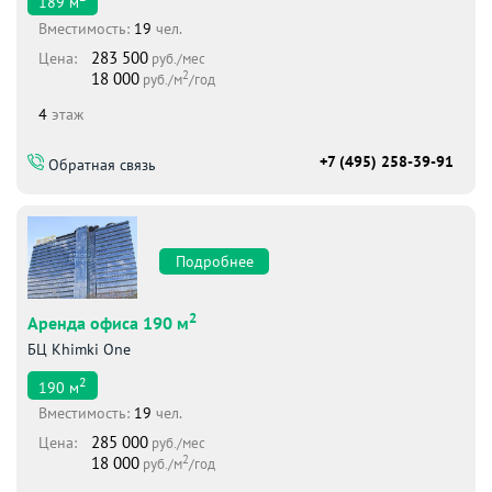
189
м
Вместимоcть:
19
чел.
283 500
Цена:
руб./мес
2
18 000
руб./м
/год
4
этаж
+7 (495) 258-39-91
Обратная связь
Подробнее
2
Аренда офиса 190 м
БЦ Khimki One
2
190
м
Вместимоcть:
19
чел.
285 000
Цена:
руб./мес
2
18 000
руб./м
/год