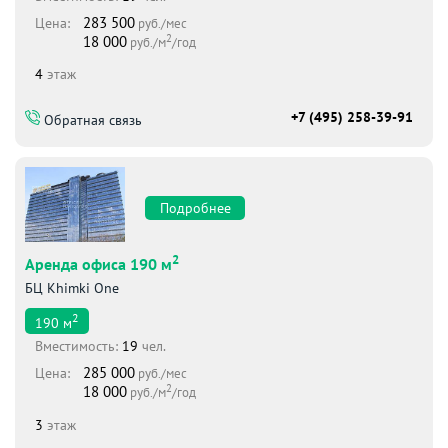
283 500
Цена:
руб./мес
2
18 000
руб./м
/год
4
этаж
+7 (495) 258-39-91
Обратная связь
Подробнее
2
Аренда офиса 190 м
БЦ Khimki One
2
190
м
Вместимоcть:
19
чел.
285 000
Цена:
руб./мес
2
18 000
руб./м
/год
3
этаж