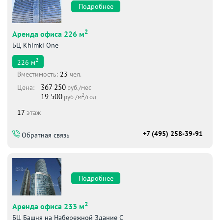
Подробнее
2
Аренда офиса 226 м
БЦ Khimki One
2
226
м
Вместимоcть:
23
чел.
367 250
Цена:
руб./мес
2
19 500
руб./м
/год
17
этаж
+7 (495) 258-39-91
Обратная связь
Подробнее
2
Аренда офиса 233 м
БЦ Башня на Набережной Здание С