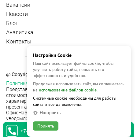
Вакансии
Новости
Блог
Аналитика
Контакты
Настройки Cookie
Наш сайт использует файлы cookie, чтобы
улучшить работу сайта, повысить его
@ Copyright, 2026 OFFICE NAVIGATOR
эффективность и удобство.
Политика конфиденциальности
Продолжая использовать сайт, вы соглашаетесь
Представленная на сайте информация, в т.ч.
на
использование файлов cookie.
стоимости объектов, носит информационный
Системные cookie необходимы для работы
характер и не является публичной офертой. Условия
сайта и всегда включены.
презентации объекта недвижимости на сервисе
ОфисНавигатор могут быть изменены без
Настроить
уведомления.
Принять
+74951542930