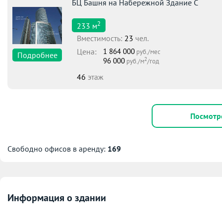
БЦ Башня на Набережной Здание С
2
233
м
Вместимоcть:
23
чел.
Цена:
1 864 000
руб./мес
Подробнее
2
96 000
руб./м
/год
46
этаж
Посмотр
Свободно офисов в аренду:
169
Информация о здании