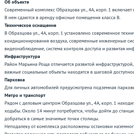
Об объекте
Современный комплекс Образцова ул., 4А, корп. 1 включает в
В нем сдаются в аренду офисные помещения класса B.
Техническое оснащение
В Образцова ул., 4А, корп. 1 установлено современное техн
кондиционирования воздуха, современные инженерные систе
видеонаблюдение, система контроля доступа и развитая инф
Инфраструктура
Район Марьина Роща отличается развитой инфраструктурой, 
важные социальные объекты находятся в шаговой доступнос
Парковка
Для личных автомобилей предусмотрена подземная парковка
Метро и транспорт
Рядом с деловым центром Образцова ул., 4А, корп. 1 находи
ходьбы. Около 14 минут потребуется, чтобы дойти до станц
добраться в самые значимые точки столицы.
Неподалеку от комплекса расположены остановки наземног
Развитая дорожная сеть позволяет добираться до бизнес-це