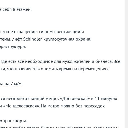
 себя 8 этажей.
ическое оснащение: системы вентиляции и
мы, лифт Schindler, круглосуточная охрана,
раструктура.
где есть все необходимое для нужд жителей и бизнеса. Все
ти, что позволяет экономить время на перемещениях.
 на 7 м/м.
тся несколько станций метро: «Достоевская» в 11 минутах
ии «Менделеевская». На метро можно без пересадок
о транспорта.
нтра в любое время. В часы высокой загруженности дорог