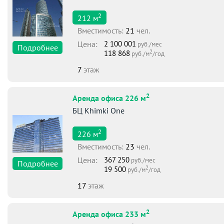
2
212
м
Вместимоcть:
21
чел.
Цена:
2 100 001
руб./мес
Подробнее
2
118 868
руб./м
/год
7
этаж
2
Аренда офиса 226 м
БЦ Khimki One
2
226
м
Вместимоcть:
23
чел.
Цена:
367 250
руб./мес
Подробнее
2
19 500
руб./м
/год
17
этаж
2
Аренда офиса 233 м