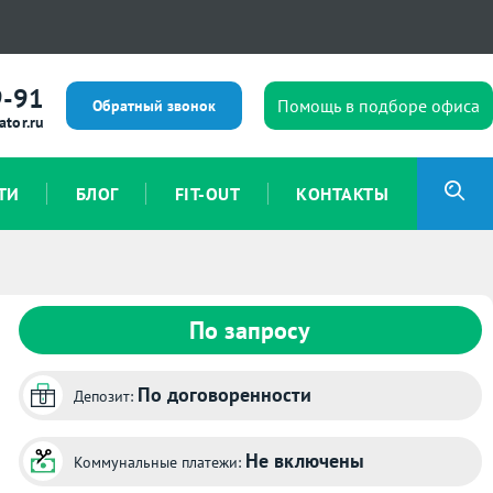
9-91
Помощь в подборе офиса
Обратный звонок
ator.ru
ТИ
БЛОГ
FIT-OUT
КОНТАКТЫ
По запросу
По договоренности
Депозит:
Не включены
Коммунальные платежи: