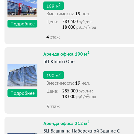
2
189
м
Вместимоcть:
19
чел.
Цена:
283 500
руб./мес
Подробнее
2
18 000
руб./м
/год
4
этаж
2
Аренда офиса 190 м
БЦ Khimki One
2
190
м
Вместимоcть:
19
чел.
Цена:
285 000
руб./мес
Подробнее
2
18 000
руб./м
/год
3
этаж
2
Аренда офиса 212 м
БЦ Башня на Набережной Здание С