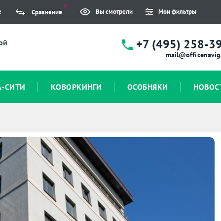
0
е
Вы смотрели
Мои фильтры
Сравнение
+7 (495) 258-3
ой
mail@officenavig
А-СИТИ
КОВОРКИНГИ
ОСОБНЯКИ
НОВОС