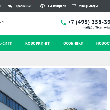
0
е
Вы смотрели
Мои фильтры
Сравнение
+7 (495) 258-3
ой
mail@officenavig
А-СИТИ
КОВОРКИНГИ
ОСОБНЯКИ
НОВОС