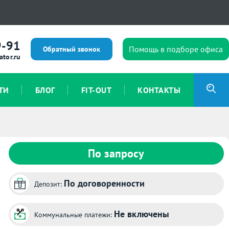
9-91
Помощь в подборе офиса
Обратный звонок
ator.ru
ТИ
БЛОГ
FIT-OUT
КОНТАКТЫ
По запросу
По договоренности
Депозит:
Не включены
Коммунальные платежи: