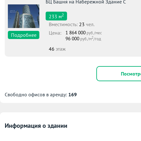
БЦ Башня на Набережной Здание С
2
233
м
Вместимоcть:
23
чел.
Цена:
1 864 000
руб./мес
Подробнее
2
96 000
руб./м
/год
46
этаж
Посмотр
Свободно офисов в аренду:
169
Информация о здании