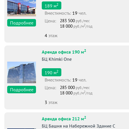
2
189
м
Вместимоcть:
19
чел.
Цена:
283 500
руб./мес
Подробнее
2
18 000
руб./м
/год
4
этаж
2
Аренда офиса 190 м
БЦ Khimki One
2
190
м
Вместимоcть:
19
чел.
Цена:
285 000
руб./мес
Подробнее
2
18 000
руб./м
/год
3
этаж
2
Аренда офиса 212 м
БЦ Башня на Набережной Здание С