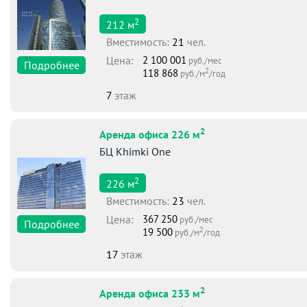
2
212
м
Вместимоcть:
21
чел.
Цена:
2 100 001
руб./мес
Подробнее
2
118 868
руб./м
/год
7
этаж
2
Аренда офиса 226 м
БЦ Khimki One
2
226
м
Вместимоcть:
23
чел.
Цена:
367 250
руб./мес
Подробнее
2
19 500
руб./м
/год
17
этаж
2
Аренда офиса 233 м