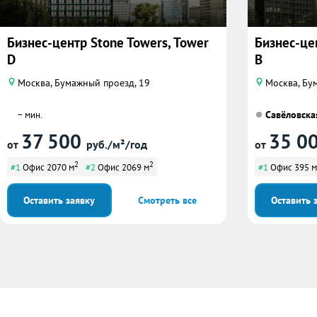
Бизнес-центр Stone Towers, Tower
Бизнес-це
D
B
Москва, Бумажный проезд, 19
Москва, Бум
Савёловска
~ мин.
37 500
35 0
от
руб./м²/год
от
2
2
#1
Офис 2070 м
#2
Офис 2069 м
#1
Офис 395 м
Оставить заявку
Смотреть все
Оставить 