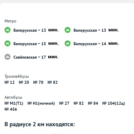
Метро
Белорусская ~ 13
Белорусская ~ 13
Белорусская ~ 15
Белорусская ~ 14
Савёловская ~ 17
Троллейбусы
№ 12
№ 20
№ 70
№ 82
Автобусы
№ M1(T1)
№ H1(ночной)
№ 27
№ 82
№ 84
№ 104(12ц)
№ 456
В радиусе 2 км находятся: