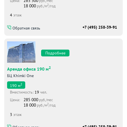
283 500
Цена:
руб./мес
2
18 000
руб./м
/год
4
этаж
+7 (495) 258-39-91
Обратная связь
Подробнее
2
Аренда офиса 190 м
БЦ Khimki One
2
190
м
Вместимоcть:
19
чел.
285 000
Цена:
руб./мес
2
18 000
руб./м
/год
3
этаж
+7 (495) 258-39-91