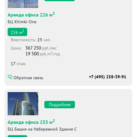
2
Аренда офиса 226 м
БЦ Khimki One
2
226
м
Вместимоcть:
23
чел.
367 250
Цена:
руб./мес
2
19 500
руб./м
/год
17
этаж
+7 (495) 258-39-91
Обратная связь
Подробнее
2
Аренда офиса 233 м
БЦ Башня на Набережной Здание С