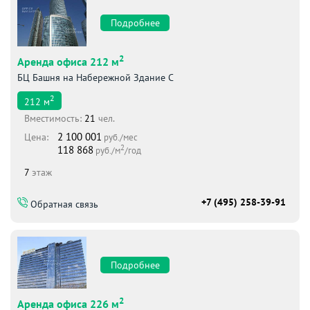
Подробнее
2
Аренда офиса 212 м
БЦ Башня на Набережной Здание С
2
212
м
Вместимоcть:
21
чел.
2 100 001
Цена:
руб./мес
2
118 868
руб./м
/год
7
этаж
+7 (495) 258-39-91
Обратная связь
Подробнее
2
Аренда офиса 226 м