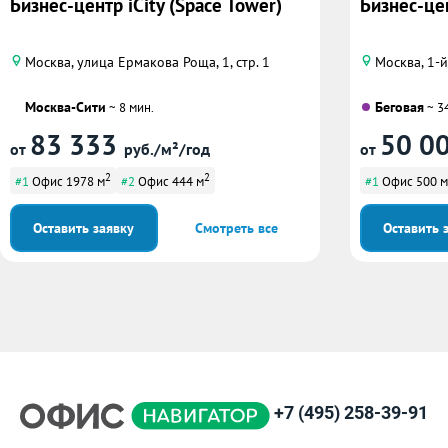
Бизнес-центр iCity (Space Tower)
Бизнес-це
Москва, улица Ермакова Роща, 1, стр. 1
Москва, 1-
Москва-Сити
Беговая
~ 8 мин.
~ 3
83 333
50 0
от
руб./м²/год
от
2
2
#1
Офис 1978 м
#2
Офис 444 м
#1
Офис 500 м
Оставить заявку
Смотреть все
Оставить 
+7 (495) 258-39-91