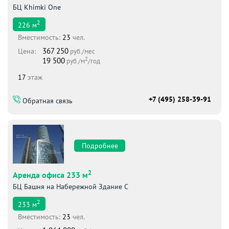
БЦ Khimki One
2
226
м
Вместимоcть:
23
чел.
367 250
Цена:
руб./мес
2
19 500
руб./м
/год
17
этаж
+7 (495) 258-39-91
Обратная связь
Подробнее
2
Аренда офиса 233 м
БЦ Башня на Набережной Здание С
2
233
м
Вместимоcть:
23
чел.