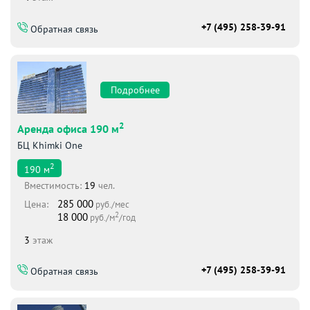
+7 (495) 258-39-91
Обратная связь
Подробнее
2
Аренда офиса 190 м
БЦ Khimki One
2
190
м
Вместимоcть:
19
чел.
285 000
Цена:
руб./мес
2
18 000
руб./м
/год
3
этаж
+7 (495) 258-39-91
Обратная связь